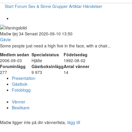
Start
Forum
Sex & Sinne
Grupper
Artiklar
Händelser
Ma0w
tjej
34
Senast 2020-09-10 13:50
Gävle
Some people just need a high five in the face, with a chair...
Medlem sedan
Specialstatus
Födelsedag
2006-09-03
Hjälte
1992-08-02
Foruminlägg
Gästboksinlägg
Antal vänner
277
9 973
14
Presentation
Gästbok
Fotoblogg
Vänner
Besökare
Ma0w ligger inte på din vännerlista,
lägg till