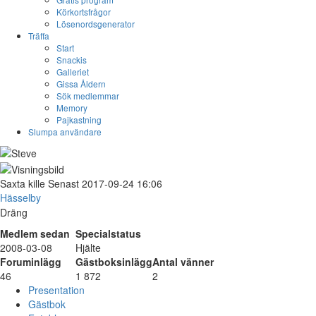
Körkortsfrågor
Lösenordsgenerator
Träffa
Start
Snackis
Galleriet
Gissa Åldern
Sök medlemmar
Memory
Pajkastning
Slumpa användare
Saxta
kille
Senast 2017-09-24 16:06
Hässelby
Dräng
Medlem sedan
Specialstatus
2008-03-08
Hjälte
Foruminlägg
Gästboksinlägg
Antal vänner
46
1 872
2
Presentation
Gästbok