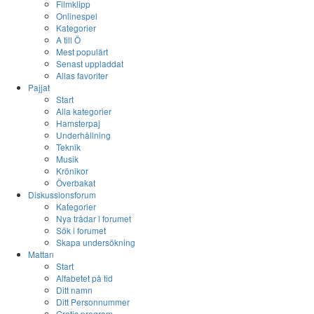
Filmklipp
Onlinespel
Kategorier
A till Ö
Mest populärt
Senast uppladdat
Allas favoriter
Pajjat
Start
Alla kategorier
Hamsterpaj
Underhållning
Teknik
Musik
Krönikor
Överbakat
Diskussionsforum
Kategorier
Nya trådar i forumet
Sök i forumet
Skapa undersökning
Mattan
Start
Alfabetet på tid
Ditt namn
Ditt Personnummer
Gratis program