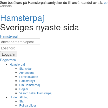
Som besökare på Hamsterpaj samtycker du till användandet av s.k.
co
ANNONS
Hamsterpaj
Sveriges nyaste sida
Hamsterpaj
Logga in
Registrera
Hamsterpaj
Startsidan
Annonsera
Förslagslådan
Hamsternytt
Om Hamsterpaj
Regler
Vi som bakar Hamsterpaj
Underhållning
Start
Roliga bilder