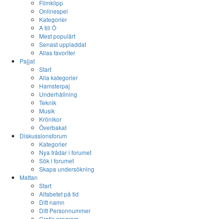
Filmklipp
Onlinespel
Kategorier
A till Ö
Mest populärt
Senast uppladdat
Allas favoriter
Pajjat
Start
Alla kategorier
Hamsterpaj
Underhållning
Teknik
Musik
Krönikor
Överbakat
Diskussionsforum
Kategorier
Nya trådar i forumet
Sök i forumet
Skapa undersökning
Mattan
Start
Alfabetet på tid
Ditt namn
Ditt Personnummer
Gratis program