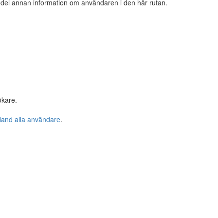
n del annan information om användaren i den här rutan.
ökare.
bland alla användare
.