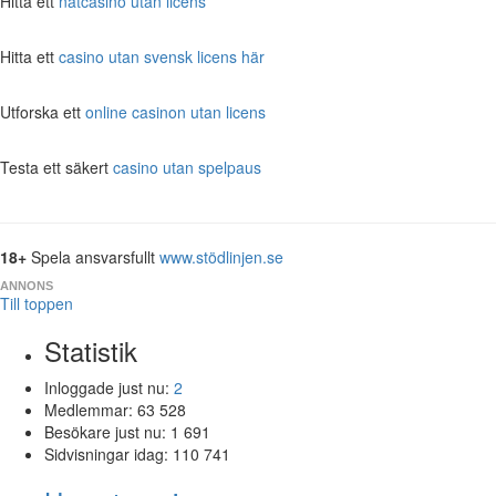
Hitta ett
nätcasino utan licens
Hitta ett
casino utan svensk licens här
Utforska ett
online casinon utan licens
Testa ett säkert
casino utan spelpaus
18+
Spela ansvarsfullt
www.stödlinjen.se
ANNONS
Till toppen
Statistik
Inloggade just nu:
2
Medlemmar:
63 528
Besökare just nu:
1 691
Sidvisningar idag:
110 741