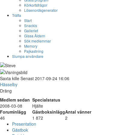
Körkortsfrågor
Lösenordsgenerator
Träffa
Start
Snackis
Galleriet
Gissa Åldern
Sök medlemmar
Memory
Pajkastning
Slumpa användare
Saxta
kille
Senast 2017-09-24 16:06
Hässelby
Dräng
Medlem sedan
Specialstatus
2008-03-08
Hjälte
Foruminlägg
Gästboksinlägg
Antal vänner
46
1 872
2
Presentation
Gästbok