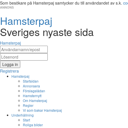
Som besökare på Hamsterpaj samtycker du till användandet av s.k.
co
ANNONS
Hamsterpaj
Sveriges nyaste sida
Hamsterpaj
Logga in
Registrera
Hamsterpaj
Startsidan
Annonsera
Förslagslådan
Hamsternytt
Om Hamsterpaj
Regler
Vi som bakar Hamsterpaj
Underhållning
Start
Roliga bilder