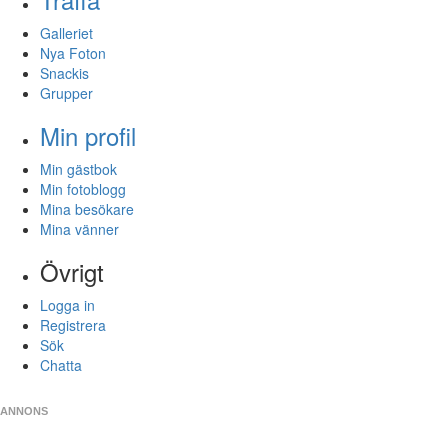
Galleriet
Nya Foton
Snackis
Grupper
Min profil
Min gästbok
Min fotoblogg
Mina besökare
Mina vänner
Övrigt
Logga in
Registrera
Sök
Chatta
ANNONS