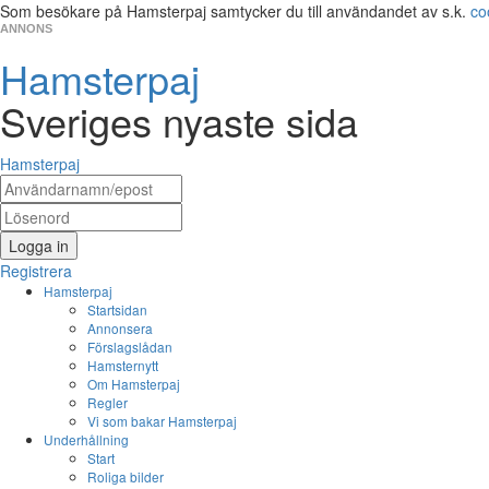
Som besökare på Hamsterpaj samtycker du till användandet av s.k.
co
ANNONS
Hamsterpaj
Sveriges nyaste sida
Hamsterpaj
Logga in
Registrera
Hamsterpaj
Startsidan
Annonsera
Förslagslådan
Hamsternytt
Om Hamsterpaj
Regler
Vi som bakar Hamsterpaj
Underhållning
Start
Roliga bilder