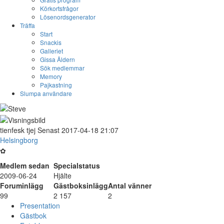
Körkortsfrågor
Lösenordsgenerator
Träffa
Start
Snackis
Galleriet
Gissa Åldern
Sök medlemmar
Memory
Pajkastning
Slumpa användare
tienfesk
tjej
Senast 2017-04-18 21:07
Helsingborg
✿
Medlem sedan
Specialstatus
2009-06-24
Hjälte
Foruminlägg
Gästboksinlägg
Antal vänner
99
2 157
2
Presentation
Gästbok