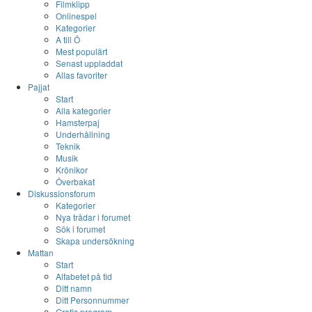
Filmklipp
Onlinespel
Kategorier
A till Ö
Mest populärt
Senast uppladdat
Allas favoriter
Pajjat
Start
Alla kategorier
Hamsterpaj
Underhållning
Teknik
Musik
Krönikor
Överbakat
Diskussionsforum
Kategorier
Nya trådar i forumet
Sök i forumet
Skapa undersökning
Mattan
Start
Alfabetet på tid
Ditt namn
Ditt Personnummer
Gratis program