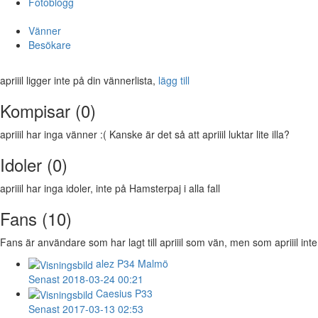
Fotoblogg
Vänner
Besökare
apriiil ligger inte på din vännerlista,
lägg till
Kompisar (0)
apriiil har inga vänner :( Kanske är det så att apriiil luktar lite illa?
Idoler (0)
apriiil har inga idoler, inte på Hamsterpaj i alla fall
Fans (10)
Fans är användare som har lagt till apriiil som vän, men som apriiil inte h
alez
P34 Malmö
Senast 2018-03-24 00:21
Caesius
P33
Senast 2017-03-13 02:53