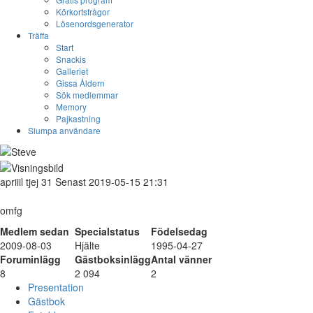
Körkortsfrågor
Lösenordsgenerator
Träffa
Start
Snackis
Galleriet
Gissa Åldern
Sök medlemmar
Memory
Pajkastning
Slumpa användare
apriiil
tjej
31
Senast 2019-05-15 21:31
omfg
Medlem sedan
Specialstatus
Födelsedag
2009-08-03
Hjälte
1995-04-27
Foruminlägg
Gästboksinlägg
Antal vänner
8
2 094
2
Presentation
Gästbok