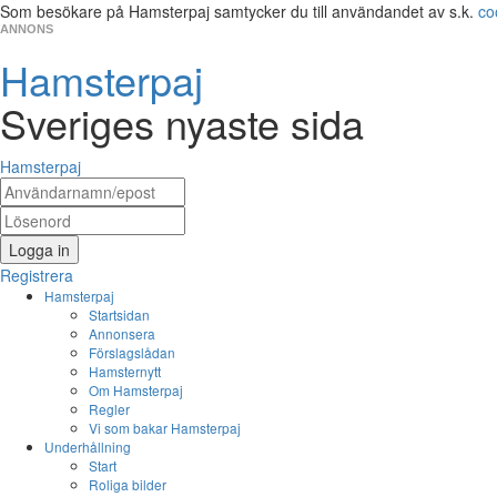
Som besökare på Hamsterpaj samtycker du till användandet av s.k.
co
ANNONS
Hamsterpaj
Sveriges nyaste sida
Hamsterpaj
Logga in
Registrera
Hamsterpaj
Startsidan
Annonsera
Förslagslådan
Hamsternytt
Om Hamsterpaj
Regler
Vi som bakar Hamsterpaj
Underhållning
Start
Roliga bilder