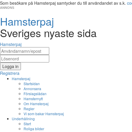
Som besökare på Hamsterpaj samtycker du till användandet av s.k.
co
ANNONS
Hamsterpaj
Sveriges nyaste sida
Hamsterpaj
Logga in
Registrera
Hamsterpaj
Startsidan
Annonsera
Förslagslådan
Hamsternytt
Om Hamsterpaj
Regler
Vi som bakar Hamsterpaj
Underhållning
Start
Roliga bilder