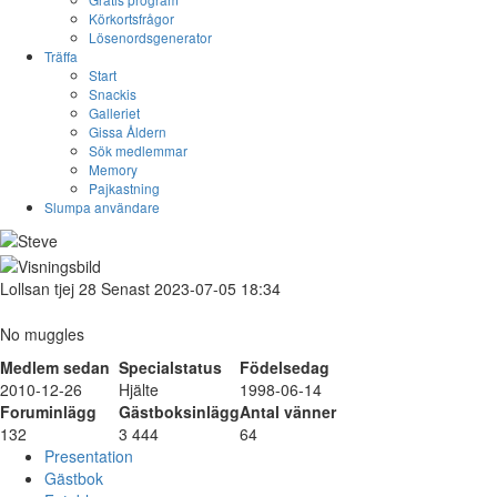
Körkortsfrågor
Lösenordsgenerator
Träffa
Start
Snackis
Galleriet
Gissa Åldern
Sök medlemmar
Memory
Pajkastning
Slumpa användare
Lollsan
tjej
28
Senast 2023-07-05 18:34
No muggles
Medlem sedan
Specialstatus
Födelsedag
2010-12-26
Hjälte
1998-06-14
Foruminlägg
Gästboksinlägg
Antal vänner
132
3 444
64
Presentation
Gästbok