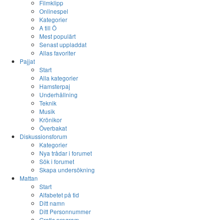
Filmklipp
Onlinespel
Kategorier
A till Ö
Mest populärt
Senast uppladdat
Allas favoriter
Pajjat
Start
Alla kategorier
Hamsterpaj
Underhållning
Teknik
Musik
Krönikor
Överbakat
Diskussionsforum
Kategorier
Nya trådar i forumet
Sök i forumet
Skapa undersökning
Mattan
Start
Alfabetet på tid
Ditt namn
Ditt Personnummer
Gratis program