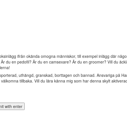
oksinlägg ifrån okända omogna människor, till exempel inlägg där någon 
? Är du en pedofil? Är du en camsexare? Är du en groomer? Vill du äckla 
lerna!
apporterad, uthängd, granskad, borttagen och bannad. Ansvariga på Ha
älkomna tillbaka. Vill du lära känna mig som har denna skylt aktivera