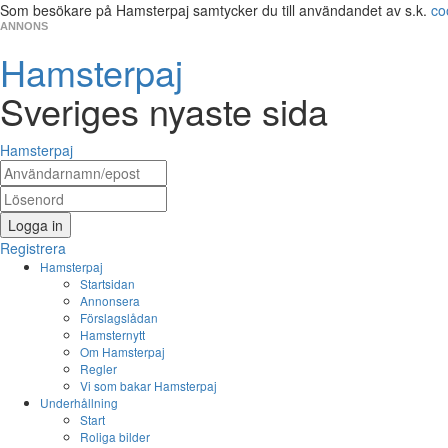
Som besökare på Hamsterpaj samtycker du till användandet av s.k.
co
ANNONS
Hamsterpaj
Sveriges nyaste sida
Hamsterpaj
Logga in
Registrera
Hamsterpaj
Startsidan
Annonsera
Förslagslådan
Hamsternytt
Om Hamsterpaj
Regler
Vi som bakar Hamsterpaj
Underhållning
Start
Roliga bilder