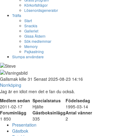
Körkortsfrågor
Lösenordsgenerator
Träffa
Start
Snackis
Galleriet
Gissa Åldern
Sök medlemmar
Memory
Pajkastning
Slumpa användare
Gallsmak
kille
31
Senast 2025-08-23 14:16
Norrköping
Jag är en idiot men det e fan du också.
Medlem sedan
Specialstatus
Födelsedag
2011-02-17
Hjälte
1995-03-14
Foruminlägg
Gästboksinlägg
Antal vänner
1 850
335
2
Presentation
Gästbok