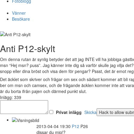
Fotoblogg
Vänner
Besökare
Anti P12-skylt
Om denna rutan är synlig betyder det att jag INTE vill ha jobbiga gästb
msn “Hej msn? puss”. Jag känner inte dig så varför skulle jag vilja det
snopp eller dina bröst och visa dem för pengar? Pssst, det är emot reg
Det äcklet som skriver och frågar om sex och sådant kommer att bli r
ber om msn och camsex, och de frågande äcklen kommer inte att vara v
är du borta ifrån pajen och därmed punkt slut.
Inlägg: 339
Privat inlägg
Skicka
2013-04-04 19:30
P12
P26
dissar du mig!?