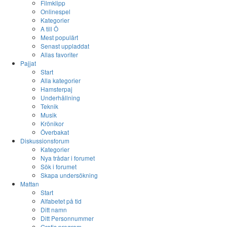
Filmklipp
Onlinespel
Kategorier
A till Ö
Mest populärt
Senast uppladdat
Allas favoriter
Pajjat
Start
Alla kategorier
Hamsterpaj
Underhållning
Teknik
Musik
Krönikor
Överbakat
Diskussionsforum
Kategorier
Nya trådar i forumet
Sök i forumet
Skapa undersökning
Mattan
Start
Alfabetet på tid
Ditt namn
Ditt Personnummer
Gratis program