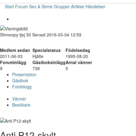
Start
Forum
Sex & Sinne
Grupper
Artiklar
Händelser
Shmoopy
tjej
30
Senast 2016-03-04 12:59
Medlem sedan
Specialstatus
Födelsedag
2011-06-03
Hjälte
1995-08-20
Foruminlägg
Gästboksinlägg
Antal vänner
9
738
5
Presentation
Gästbok
Fotoblogg
Vänner
Besökare
Anti P12-skylt