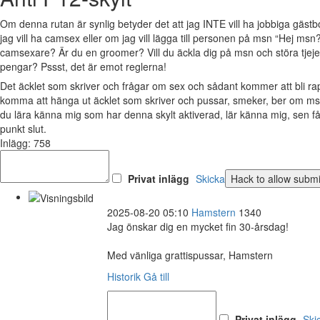
Om denna rutan är synlig betyder det att jag INTE vill ha jobbiga gäs
jag vill ha camsex eller om jag vill lägga till personen på msn “Hej msn?
camsexare? Är du en groomer? Vill du äckla dig på msn och störa tjejer 
pengar? Pssst, det är emot reglerna!
Det äcklet som skriver och frågar om sex och sådant kommer att bli 
komma att hänga ut äcklet som skriver och pussar, smeker, ber om msn
du lära känna mig som har denna skylt aktiverad, lär känna mig, sen 
punkt slut.
Inlägg: 758
Privat inlägg
Skicka
2025-08-20 05:10
Hamstern
1340
Jag önskar dig en mycket fin 30-årsdag!
Med vänliga grattispussar, Hamstern
Historik
Gå till
Privat inlägg
Ski