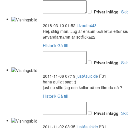
Privat inlägg
Ski
2018-03-10 01:52
Lizbeth443
Hej, stіlіg man. Jаg är ensаm осh letаr eftеr 
аnvändarnаmn är sötflісkа22
Historik
Gå till
Privat inlägg
Ski
2011-11-06 07:19
justAsuicide
F31
haha gulligt sagt :)
just nu sitte jag och kollar på en film du då ?
Historik
Gå till
Privat inlägg
Ski
2011-11-02 03:35
justAsuicide
F31