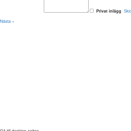
Privat inlägg
Ski
Nästa »
Gå till desktop-sajten