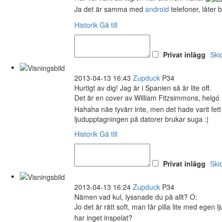
Ja det är samma med
android
telefoner, låter 
Historik
Gå till
Privat inlägg
Ski
2013-04-13 16:43
Zupduck
P34
Hurtigt av dig! Jag är i Spanien så är lite off.
Det är en cover av William Fitzsimmons, helgó
Hahaha näe tyvärr inte, men det hade varit fett
ljudupptagningen på datorer brukar suga :|
Historik
Gå till
Privat inlägg
Ski
2013-04-13 16:24
Zupduck
P34
Nämen vad kul, lyssnade du på allt? O:
Jo det är rätt soft, man får pilla lite med egen l
har inget inspelat?