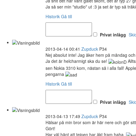
Ja shit det har varit galet skönt, det är typ 27
Ja så ser min "studio" ut :3 ja set är typ så trå
Historik
Gå till
Privat inlägg
Ski
2013-04-14 00:41
Zupduck
P34
Nej absolut inte! Jag åker hem på måndag och h
Ja det är helcharmigt ska du se!
Allt
sen Nokia 3310 kom, nästan så i alla fall! Appl
pengarna
Historik
Gå till
Privat inlägg
Ski
2013-04-13 17:49
Zupduck
P34
Hälsar på min bror som är här nere och gör sitt 
Gört!
Har väl hänt att tejpen har åkt fram haha.