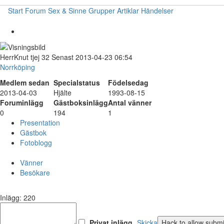
Start
Forum
Sex & Sinne
Grupper
Artiklar
Händelser
HerrKnut
tjej
32
Senast 2013-04-23 06:54
Norrköping
Medlem sedan
Specialstatus
Födelsedag
2013-04-03
Hjälte
1993-08-15
Foruminlägg
Gästboksinlägg
Antal vänner
0
194
1
Presentation
Gästbok
Fotoblogg
Vänner
Besökare
Inlägg: 220
Privat inlägg
Skicka