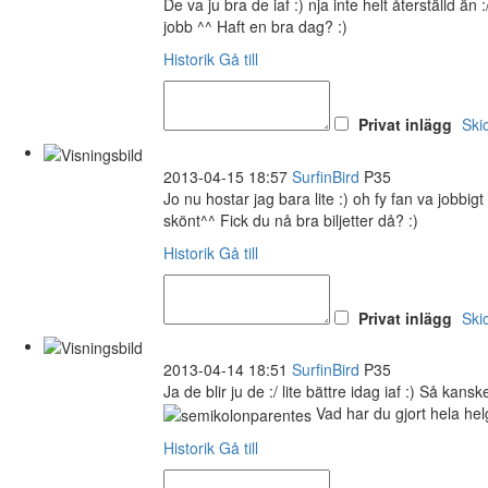
De va ju bra de iaf :) nja inte helt återställd än
jobb ^^ Haft en bra dag? :)
Historik
Gå till
Privat inlägg
Ski
2013-04-15 18:57
SurfinBird
P35
Jo nu hostar jag bara lite :) oh fy fan va jobbi
skönt^^ Fick du nå bra biljetter då? :)
Historik
Gå till
Privat inlägg
Ski
2013-04-14 18:51
SurfinBird
P35
Ja de blir ju de :/ lite bättre idag iaf :) Så kan
Vad har du gjort hela hel
Historik
Gå till