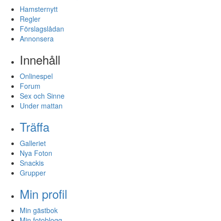
Hamsternytt
Regler
Förslagslådan
Annonsera
Innehåll
Onlinespel
Forum
Sex och Sinne
Under mattan
Träffa
Galleriet
Nya Foton
Snackis
Grupper
Min profil
Min gästbok
Min fotoblogg