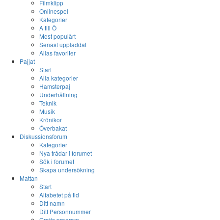
Filmklipp
Onlinespel
Kategorier
A till Ö
Mest populärt
Senast uppladdat
Allas favoriter
Pajjat
Start
Alla kategorier
Hamsterpaj
Underhållning
Teknik
Musik
Krönikor
Överbakat
Diskussionsforum
Kategorier
Nya trådar i forumet
Sök i forumet
Skapa undersökning
Mattan
Start
Alfabetet på tid
Ditt namn
Ditt Personnummer
Gratis program