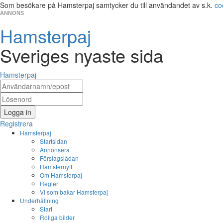
Som besökare på Hamsterpaj samtycker du till användandet av s.k.
co
ANNONS
Hamsterpaj
Sveriges nyaste sida
Hamsterpaj
Logga in
Registrera
Hamsterpaj
Startsidan
Annonsera
Förslagslådan
Hamsternytt
Om Hamsterpaj
Regler
Vi som bakar Hamsterpaj
Underhållning
Start
Roliga bilder