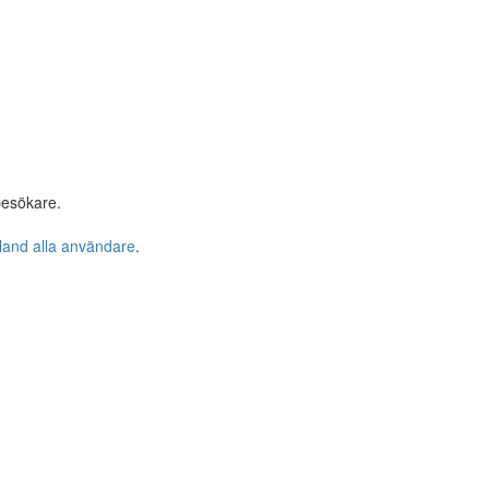
besökare.
bland alla användare
.