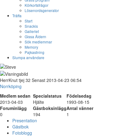
Körkortsfrågor
Lösenordsgenerator
Träffa
Start
Snackis
Galleriet
Gissa Åldern
Sök medlemmar
Memory
Pajkastning
Slumpa användare
HerrKnut
tjej
32
Senast 2013-04-23 06:54
Norrköping
Medlem sedan
Specialstatus
Födelsedag
2013-04-03
Hjälte
1993-08-15
Foruminlägg
Gästboksinlägg
Antal vänner
0
194
1
Presentation
Gästbok
Fotoblogg