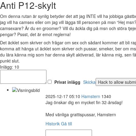
Anti P12-skylt
Om denna rutan är synlig betyder det att jag INTE vill ha jobbiga gäs
jag vill ha camsex eller om jag vill lägga till personen på msn “Hej msn?
camsexare? Är du en groomer? Vill du äckla dig på msn och störa tjejer 
pengar? Pssst, det är emot reglerna!
Det äcklet som skriver och frågar om sex och sådant kommer att bli 
komma att hänga ut äcklet som skriver och pussar, smeker, ber om msn
du lära känna mig som har denna skylt aktiverad, lär känna mig, sen 
punkt slut.
Inlägg: 10
Privat inlägg
Skicka
2025-12-17 05:10
Hamstern
1340
Jag önskar dig en mycket fin 32-årsdag!
Med vänliga grattispussar, Hamstern
Historik
Gå till