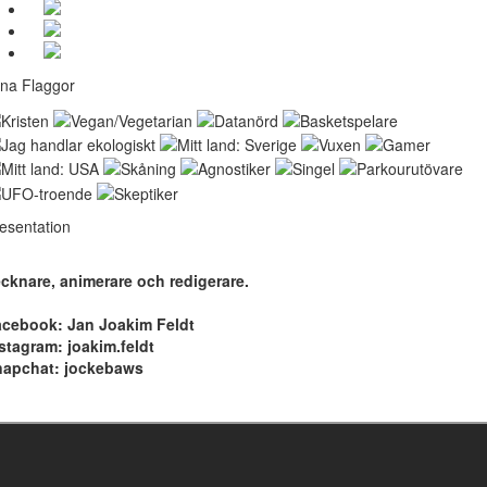
na Flaggor
esentation
cknare, animerare och redigerare.
cebook: Jan Joakim Feldt
stagram: joakim.feldt
napchat: jockebaws