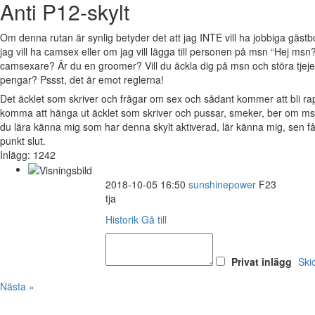
Anti P12-skylt
Om denna rutan är synlig betyder det att jag INTE vill ha jobbiga gäs
jag vill ha camsex eller om jag vill lägga till personen på msn “Hej msn?
camsexare? Är du en groomer? Vill du äckla dig på msn och störa tjejer 
pengar? Pssst, det är emot reglerna!
Det äcklet som skriver och frågar om sex och sådant kommer att bli 
komma att hänga ut äcklet som skriver och pussar, smeker, ber om msn
du lära känna mig som har denna skylt aktiverad, lär känna mig, sen 
punkt slut.
Inlägg: 1242
2018-10-05 16:50
sunshinepower
F23
tja
Historik
Gå till
Privat inlägg
Ski
Nästa »