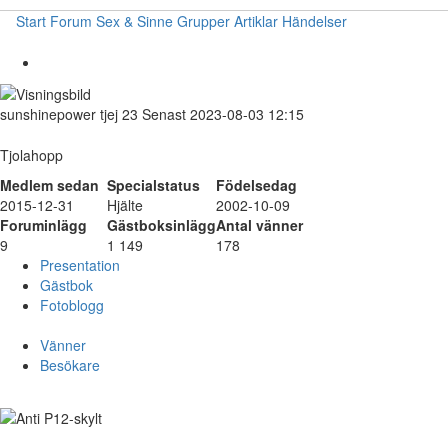
Start
Forum
Sex & Sinne
Grupper
Artiklar
Händelser
sunshinepower
tjej
23
Senast 2023-08-03 12:15
Tjolahopp
Medlem sedan
Specialstatus
Födelsedag
2015-12-31
Hjälte
2002-10-09
Foruminlägg
Gästboksinlägg
Antal vänner
9
1 149
178
Presentation
Gästbok
Fotoblogg
Vänner
Besökare