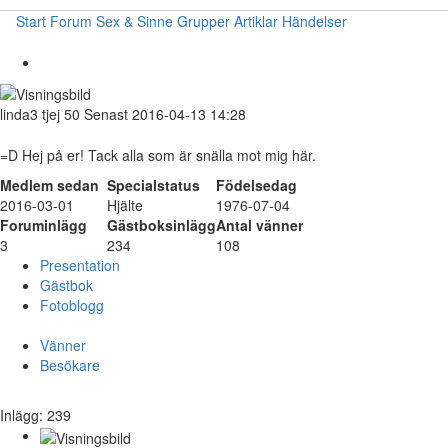
Start
Forum
Sex & Sinne
Grupper
Artiklar
Händelser
linda3
tjej
50
Senast 2016-04-13 14:28
=D Hej på er! Tack alla som är snälla mot mig här.
Medlem sedan
Specialstatus
Födelsedag
2016-03-01
Hjälte
1976-07-04
Foruminlägg
Gästboksinlägg
Antal vänner
3
234
108
Presentation
Gästbok
Fotoblogg
Vänner
Besökare
Inlägg: 239