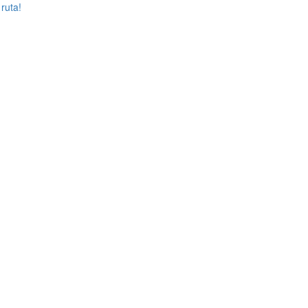
 ruta!