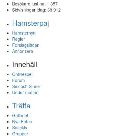
Besökare just nu:
1 857
Sidvisningar idag:
68 912
Hamsterpaj
Hamsternytt
Regler
Förslagslådan
Annonsera
Innehåll
Onlinespel
Forum
Sex och Sinne
Under mattan
Träffa
Galleriet
Nya Foton
Snackis
Grupper