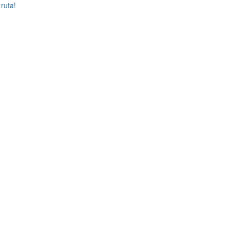
 ruta!