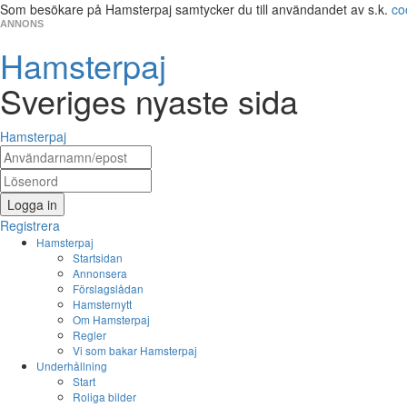
Som besökare på Hamsterpaj samtycker du till användandet av s.k.
co
ANNONS
Hamsterpaj
Sveriges nyaste sida
Hamsterpaj
Logga in
Registrera
Hamsterpaj
Startsidan
Annonsera
Förslagslådan
Hamsternytt
Om Hamsterpaj
Regler
Vi som bakar Hamsterpaj
Underhållning
Start
Roliga bilder