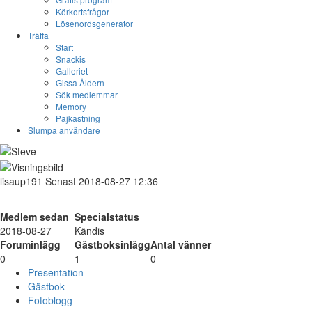
Körkortsfrågor
Lösenordsgenerator
Träffa
Start
Snackis
Galleriet
Gissa Åldern
Sök medlemmar
Memory
Pajkastning
Slumpa användare
lisaup191
Senast 2018-08-27 12:36
Medlem sedan
Specialstatus
2018-08-27
Kändis
Foruminlägg
Gästboksinlägg
Antal vänner
0
1
0
Presentation
Gästbok
Fotoblogg