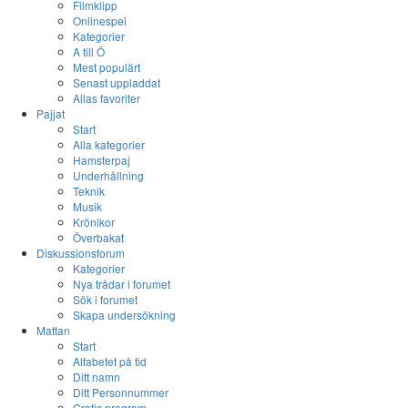
Filmklipp
Onlinespel
Kategorier
A till Ö
Mest populärt
Senast uppladdat
Allas favoriter
Pajjat
Start
Alla kategorier
Hamsterpaj
Underhållning
Teknik
Musik
Krönikor
Överbakat
Diskussionsforum
Kategorier
Nya trådar i forumet
Sök i forumet
Skapa undersökning
Mattan
Start
Alfabetet på tid
Ditt namn
Ditt Personnummer
Gratis program