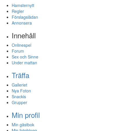
Hamsternytt
Regler
Förslagslådan
Annonsera
Innehåll
Onlinespel
Forum
Sex och Sinne
Under mattan
Träffa
Galleriet
Nya Foton
Snackis
Grupper
Min profil
Min gästbok
Min fotoblogg