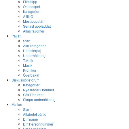
Filmklipp
Onlinespel
Kategorier
A till Ö
Mest populärt
Senast uppladdat
Allas favoriter
Pajjat
Start
Alla kategorier
Hamsterpaj
Underhållning
Teknik
Musik
Krönikor
Överbakat
Diskussionsforum
Kategorier
Nya trådar i forumet
Sök i forumet
Skapa undersökning
Mattan
Start
Alfabetet på tid
Ditt namn
Ditt Personnummer
Gratis program