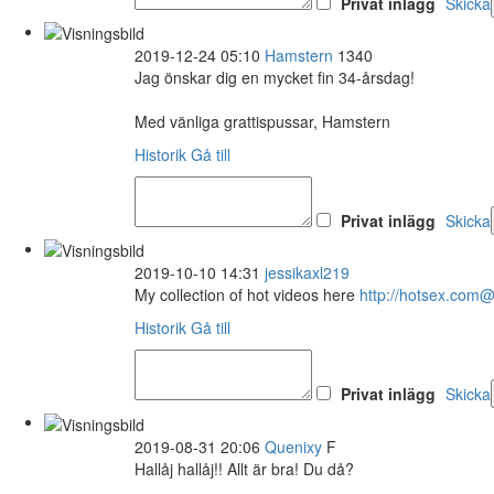
Privat inlägg
Skicka
2019-12-24 05:10
Hamstern
1340
Jag önskar dig en mycket fin 34-årsdag!
Med vänliga grattispussar, Hamstern
Historik
Gå till
Privat inlägg
Skicka
2019-10-10 14:31
jessikaxl219
My collection of hot videos here
http://hotsex.co
Historik
Gå till
Privat inlägg
Skicka
2019-08-31 20:06
Quenixy
F
Hallåj hallåj!! Allt är bra! Du då?