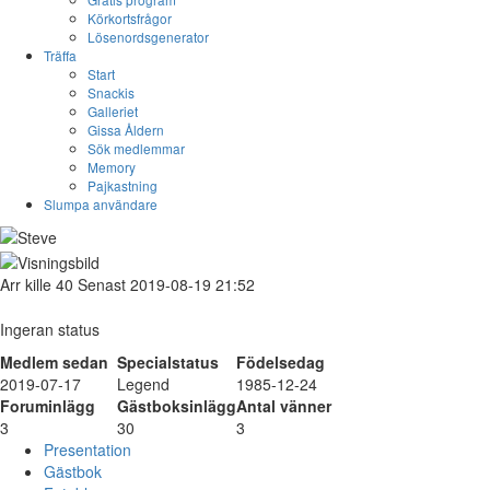
Körkortsfrågor
Lösenordsgenerator
Träffa
Start
Snackis
Galleriet
Gissa Åldern
Sök medlemmar
Memory
Pajkastning
Slumpa användare
Arr
kille
40
Senast 2019-08-19 21:52
Ingeran status
Medlem sedan
Specialstatus
Födelsedag
2019-07-17
Legend
1985-12-24
Foruminlägg
Gästboksinlägg
Antal vänner
3
30
3
Presentation
Gästbok