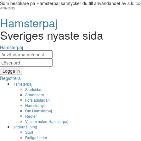
Som besökare på Hamsterpaj samtycker du till användandet av s.k.
co
ANNONS
Hamsterpaj
Sveriges nyaste sida
Hamsterpaj
Logga in
Registrera
Hamsterpaj
Startsidan
Annonsera
Förslagslådan
Hamsternytt
Om Hamsterpaj
Regler
Vi som bakar Hamsterpaj
Underhållning
Start
Roliga bilder