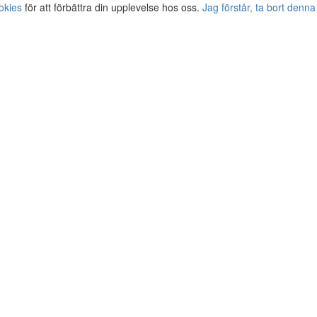
okies
för att förbättra din upplevelse hos oss.
Jag förstår, ta bort denna