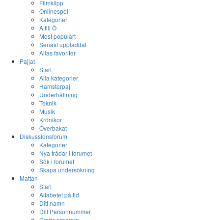
Filmklipp
Onlinespel
Kategorier
A till Ö
Mest populärt
Senast uppladdat
Allas favoriter
Pajjat
Start
Alla kategorier
Hamsterpaj
Underhållning
Teknik
Musik
Krönikor
Överbakat
Diskussionsforum
Kategorier
Nya trådar i forumet
Sök i forumet
Skapa undersökning
Mattan
Start
Alfabetet på tid
Ditt namn
Ditt Personnummer
Gratis program