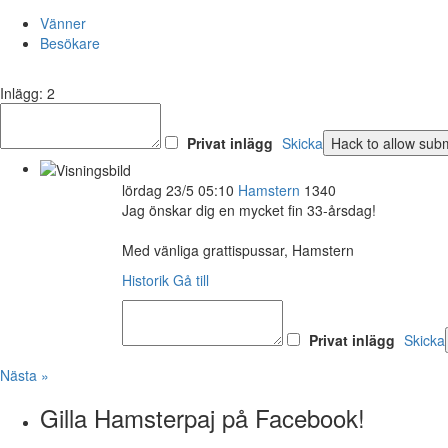
Vänner
Besökare
Inlägg: 2
Privat inlägg
Skicka
lördag 23/5 05:10
Hamstern
1340
Jag önskar dig en mycket fin 33-årsdag!
Med vänliga grattispussar, Hamstern
Historik
Gå till
Privat inlägg
Skicka
Nästa »
Gilla Hamsterpaj på Facebook!