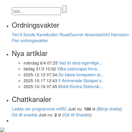
Ordningsvakter
Tw1X
Soode
Kanelbullen
RoadGunner
Amanda0043
Hamstern
Fler ordningsvakter
Nya artiklar
måndag 6/4 07:25
Vad är slots egentlige...
tisdag 31/3 10:02
Vilka casinospel finns...
2025-12-12 07:34
De bästa kortspelen at...
2025-10-17 12:43
5 Animerade Slotspel s...
2025-10-16 07:45
Mobil Kontra Stationär...
Chattkanaler
Ladda ner programmet mIRC
Just nu:
100
st (
Börja chatta
)
Gå till snackis
Just nu:
2
st (
Gå till Snackis
)