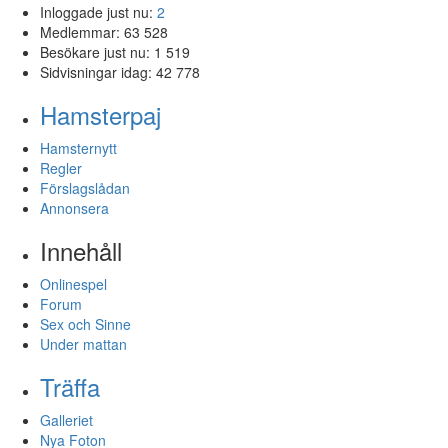
Inloggade just nu:
2
Medlemmar:
63 528
Besökare just nu:
1 519
Sidvisningar idag:
42 778
Hamsterpaj
Hamsternytt
Regler
Förslagslådan
Annonsera
Innehåll
Onlinespel
Forum
Sex och Sinne
Under mattan
Träffa
Galleriet
Nya Foton