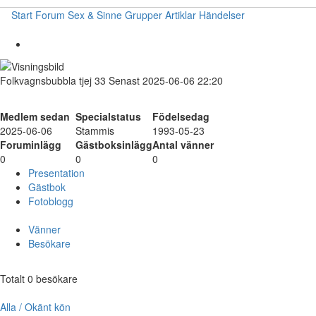
Start
Forum
Sex & Sinne
Grupper
Artiklar
Händelser
Folkvagnsbubbla
tjej
33
Senast 2025-06-06 22:20
Medlem sedan
Specialstatus
Födelsedag
2025-06-06
Stammis
1993-05-23
Foruminlägg
Gästboksinlägg
Antal vänner
0
0
0
Presentation
Gästbok
Fotoblogg
Vänner
Besökare
Totalt 0 besökare
Alla / Okänt kön