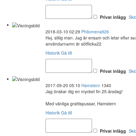
Privat inlägg
Ski
2018-03-10 02:29
Philomena926
Hеj, stilіg man. Jаg är ensаm och letar eftеr 
användаrnаmn är sötflіckа22
Historik
Gå till
Privat inlägg
Ski
2017-09-20 05:10
Hamstern
1340
Jag önskar dig en mycket fin 25-årsdag!
Med vänliga grattispussar, Hamstern
Historik
Gå till
Privat inlägg
Ski