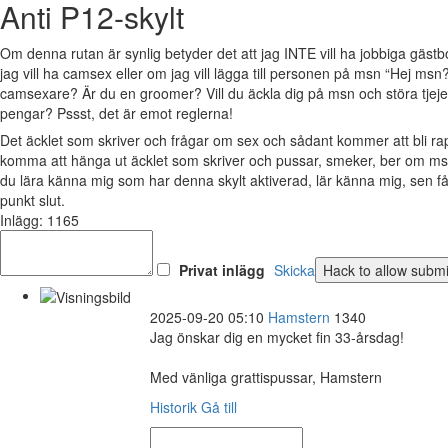
Anti P12-skylt
Om denna rutan är synlig betyder det att jag INTE vill ha jobbiga gäs
jag vill ha camsex eller om jag vill lägga till personen på msn “Hej msn?
camsexare? Är du en groomer? Vill du äckla dig på msn och störa tjejer 
pengar? Pssst, det är emot reglerna!
Det äcklet som skriver och frågar om sex och sådant kommer att bli 
komma att hänga ut äcklet som skriver och pussar, smeker, ber om msn
du lära känna mig som har denna skylt aktiverad, lär känna mig, sen 
punkt slut.
Inlägg: 1165
Privat inlägg
Skicka
2025-09-20 05:10
Hamstern
1340
Jag önskar dig en mycket fin 33-årsdag!
Med vänliga grattispussar, Hamstern
Historik
Gå till