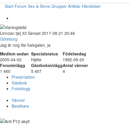
Start
Forum
Sex & Sinne
Grupper
Artiklar
Händelser
Linnzan
tjej
33
Senast 2017-08-21 20:46
Göteborg
Jag är nog lite halvgalen, ja
Medlem sedan
Specialstatus
Födelsedag
2005-04-02
Hjälte
1992-09-20
Foruminlägg
Gästboksinlägg
Antal vänner
1 460
5 407
4
Presentation
Gästbok
Fotoblogg
Vänner
Besökare