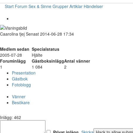
Start
Forum
Sex & Sinne
Grupper
Artiklar
Händelser
Caarolina
tjej
Senast 2014-06-28 17:34
Medlem sedan
Specialstatus
2005-07-28
Hjälte
Foruminlägg
Gästboksinlägg
Antal vänner
1
1 084
2
Presentation
Gästbok
Fotoblogg
Vänner
Besökare
Inlägg: 462
Privat inlägg
Skicka