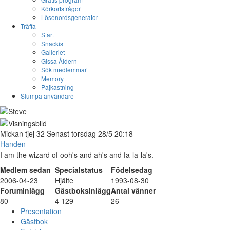
Körkortsfrågor
Lösenordsgenerator
Träffa
Start
Snackis
Galleriet
Gissa Åldern
Sök medlemmar
Memory
Pajkastning
Slumpa användare
Mickan
tjej
32
Senast torsdag 28/5 20:18
Handen
I am the wizard of ooh's and ah's and fa-la-la's.
Medlem sedan
Specialstatus
Födelsedag
2006-04-23
Hjälte
1993-08-30
Foruminlägg
Gästboksinlägg
Antal vänner
80
4 129
26
Presentation
Gästbok