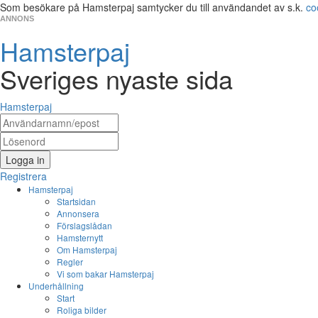
Som besökare på Hamsterpaj samtycker du till användandet av s.k.
co
ANNONS
Hamsterpaj
Sveriges nyaste sida
Hamsterpaj
Logga in
Registrera
Hamsterpaj
Startsidan
Annonsera
Förslagslådan
Hamsternytt
Om Hamsterpaj
Regler
Vi som bakar Hamsterpaj
Underhållning
Start
Roliga bilder