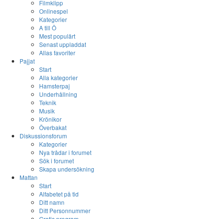
Filmklipp
Onlinespel
Kategorier
A till Ö
Mest populärt
Senast uppladdat
Allas favoriter
Pajjat
Start
Alla kategorier
Hamsterpaj
Underhållning
Teknik
Musik
Krönikor
Överbakat
Diskussionsforum
Kategorier
Nya trådar i forumet
Sök i forumet
Skapa undersökning
Mattan
Start
Alfabetet på tid
Ditt namn
Ditt Personnummer
Gratis program