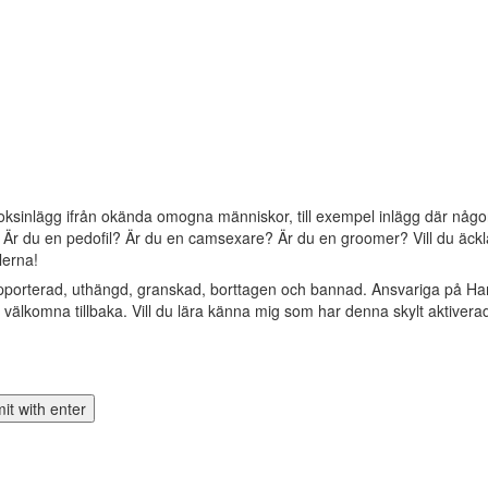
oksinlägg ifrån okända omogna människor, till exempel inlägg där någon 
? Är du en pedofil? Är du en camsexare? Är du en groomer? Vill du äckla 
lerna!
apporterad, uthängd, granskad, borttagen och bannad. Ansvariga på Ha
älkomna tillbaka. Vill du lära känna mig som har denna skylt aktivera