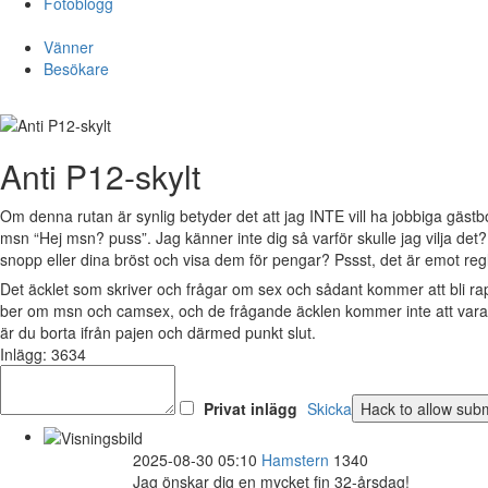
Fotoblogg
Vänner
Besökare
Anti P12-skylt
Om denna rutan är synlig betyder det att jag INTE vill ha jobbiga gästb
msn “Hej msn? puss”. Jag känner inte dig så varför skulle jag vilja det
snopp eller dina bröst och visa dem för pengar? Pssst, det är emot reg
Det äcklet som skriver och frågar om sex och sådant kommer att bli r
ber om msn och camsex, och de frågande äcklen kommer inte att vara v
är du borta ifrån pajen och därmed punkt slut.
Inlägg: 3634
Privat inlägg
Skicka
2025-08-30 05:10
Hamstern
1340
Jag önskar dig en mycket fin 32-årsdag!