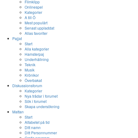
Filmklipp
Onlinespel
Kategorier
A till Ö
Mest populärt
Senast uppladdat
Allas favoriter
Pajjat
Start
Alla kategorier
Hamsterpaj
Underhållning
Teknik
Musik
Krönikor
Överbakat
Diskussionsforum
Kategorier
Nya trådar i forumet
Sök i forumet
Skapa undersökning
Mattan
Start
Alfabetet på tid
Ditt namn
Ditt Personnummer
Gratis program