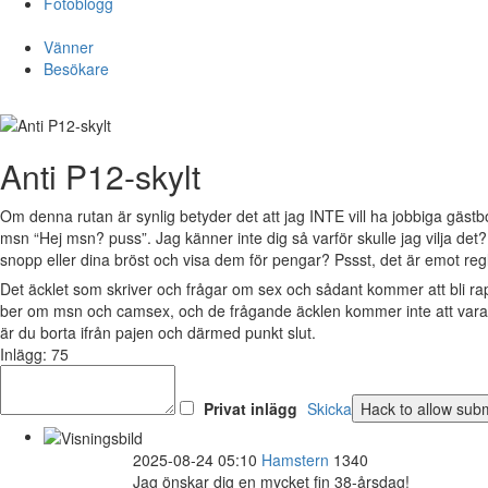
Fotoblogg
Vänner
Besökare
Anti P12-skylt
Om denna rutan är synlig betyder det att jag INTE vill ha jobbiga gästb
msn “Hej msn? puss”. Jag känner inte dig så varför skulle jag vilja det
snopp eller dina bröst och visa dem för pengar? Pssst, det är emot reg
Det äcklet som skriver och frågar om sex och sådant kommer att bli r
ber om msn och camsex, och de frågande äcklen kommer inte att vara v
är du borta ifrån pajen och därmed punkt slut.
Inlägg: 75
Privat inlägg
Skicka
2025-08-24 05:10
Hamstern
1340
Jag önskar dig en mycket fin 38-årsdag!