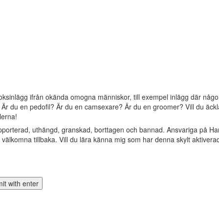
oksinlägg ifrån okända omogna människor, till exempel inlägg där någon 
? Är du en pedofil? Är du en camsexare? Är du en groomer? Vill du äckla 
lerna!
apporterad, uthängd, granskad, borttagen och bannad. Ansvariga på Ha
älkomna tillbaka. Vill du lära känna mig som har denna skylt aktivera