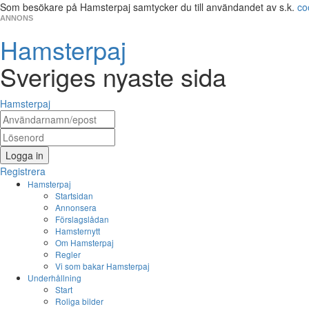
Som besökare på Hamsterpaj samtycker du till användandet av s.k.
co
ANNONS
Hamsterpaj
Sveriges nyaste sida
Hamsterpaj
Logga in
Registrera
Hamsterpaj
Startsidan
Annonsera
Förslagslådan
Hamsternytt
Om Hamsterpaj
Regler
Vi som bakar Hamsterpaj
Underhållning
Start
Roliga bilder