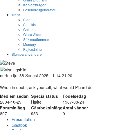
Körkortsfrågor
Lösenordsgenerator
Träffa
Start
Snackis
Galleriet
Gissa Åldern
Sök medlemmar
Memory
Pajkastning
Slumpa användare
nertea
tjej
38
Senast 2025-11-14 21:20
When in doubt, ask yourself, what would Picard do
Medlem sedan
Specialstatus
Födelsedag
2004-10-29
Hjälte
1987-08-24
Foruminlägg
Gästboksinlägg
Antal vänner
897
953
0
Presentation
Gästbok