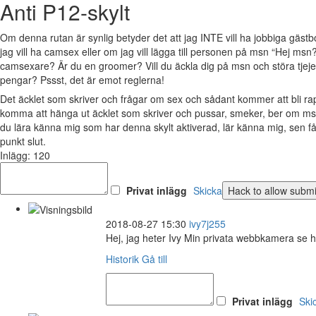
Anti P12-skylt
Om denna rutan är synlig betyder det att jag INTE vill ha jobbiga gäs
jag vill ha camsex eller om jag vill lägga till personen på msn “Hej msn?
camsexare? Är du en groomer? Vill du äckla dig på msn och störa tjejer 
pengar? Pssst, det är emot reglerna!
Det äcklet som skriver och frågar om sex och sådant kommer att bli 
komma att hänga ut äcklet som skriver och pussar, smeker, ber om msn
du lära känna mig som har denna skylt aktiverad, lär känna mig, sen 
punkt slut.
Inlägg: 120
Privat inlägg
Skicka
2018-08-27 15:30
ivy7j255
Hej, jag heter Ivy Min privata webbkamera se 
Historik
Gå till
Privat inlägg
Ski