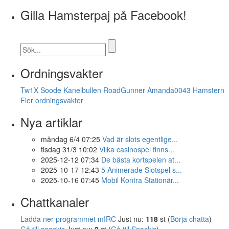
Gilla Hamsterpaj på Facebook!
Ordningsvakter
Tw1X
Soode
Kanelbullen
RoadGunner
Amanda0043
Hamstern
Fler ordningsvakter
Nya artiklar
måndag 6/4 07:25
Vad är slots egentlige...
tisdag 31/3 10:02
Vilka casinospel finns...
2025-12-12 07:34
De bästa kortspelen at...
2025-10-17 12:43
5 Animerade Slotspel s...
2025-10-16 07:45
Mobil Kontra Stationär...
Chattkanaler
Ladda ner programmet mIRC
Just nu:
118
st (
Börja chatta
)
Gå till snackis
Just nu:
2
st (
Gå till Snackis
)