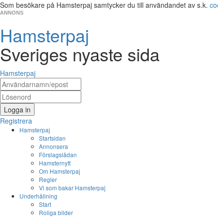
Som besökare på Hamsterpaj samtycker du till användandet av s.k.
co
ANNONS
Hamsterpaj
Sveriges nyaste sida
Hamsterpaj
Logga in
Registrera
Hamsterpaj
Startsidan
Annonsera
Förslagslådan
Hamsternytt
Om Hamsterpaj
Regler
Vi som bakar Hamsterpaj
Underhållning
Start
Roliga bilder