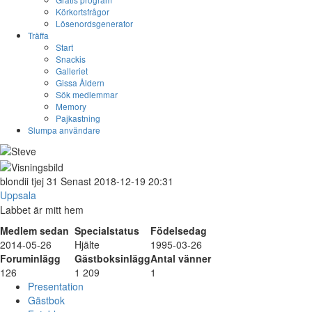
Körkortsfrågor
Lösenordsgenerator
Träffa
Start
Snackis
Galleriet
Gissa Åldern
Sök medlemmar
Memory
Pajkastning
Slumpa användare
blondii
tjej
31
Senast 2018-12-19 20:31
Uppsala
Labbet är mitt hem
Medlem sedan
Specialstatus
Födelsedag
2014-05-26
Hjälte
1995-03-26
Foruminlägg
Gästboksinlägg
Antal vänner
126
1 209
1
Presentation
Gästbok