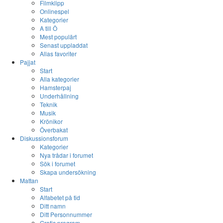
Filmklipp
Onlinespel
Kategorier
A till Ö
Mest populärt
Senast uppladdat
Allas favoriter
Pajjat
Start
Alla kategorier
Hamsterpaj
Underhållning
Teknik
Musik
Krönikor
Överbakat
Diskussionsforum
Kategorier
Nya trådar i forumet
Sök i forumet
Skapa undersökning
Mattan
Start
Alfabetet på tid
Ditt namn
Ditt Personnummer
Gratis program