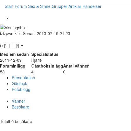
Start
Forum
Sex & Sinne
Grupper
Artiklar
Händelser
izizpwn
kille
Senast 2013-07-19 21:23
() |\| |_ | |\| E
Medlem sedan
Specialstatus
2011-12-09
Hjälte
Foruminlägg
Gästboksinlägg
Antal vänner
58
4
0
Presentation
Gästbok
Fotoblogg
Vänner
Besökare
Totalt 0 besökare