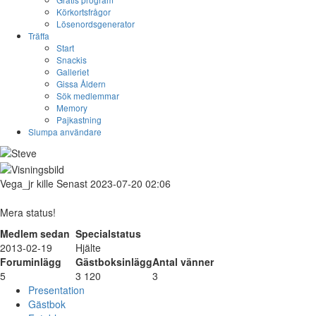
Körkortsfrågor
Lösenordsgenerator
Träffa
Start
Snackis
Galleriet
Gissa Åldern
Sök medlemmar
Memory
Pajkastning
Slumpa användare
Vega_jr
kille
Senast 2023-07-20 02:06
Mera status!
Medlem sedan
Specialstatus
2013-02-19
Hjälte
Foruminlägg
Gästboksinlägg
Antal vänner
5
3 120
3
Presentation
Gästbok