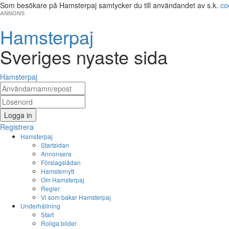
Som besökare på Hamsterpaj samtycker du till användandet av s.k.
co
ANNONS
Hamsterpaj
Sveriges nyaste sida
Hamsterpaj
Logga in
Registrera
Hamsterpaj
Startsidan
Annonsera
Förslagslådan
Hamsternytt
Om Hamsterpaj
Regler
Vi som bakar Hamsterpaj
Underhållning
Start
Roliga bilder