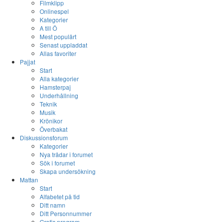
Filmklipp
Onlinespel
Kategorier
A till Ö
Mest populärt
Senast uppladdat
Allas favoriter
Pajjat
Start
Alla kategorier
Hamsterpaj
Underhållning
Teknik
Musik
Krönikor
Överbakat
Diskussionsforum
Kategorier
Nya trådar i forumet
Sök i forumet
Skapa undersökning
Mattan
Start
Alfabetet på tid
Ditt namn
Ditt Personnummer
Gratis program