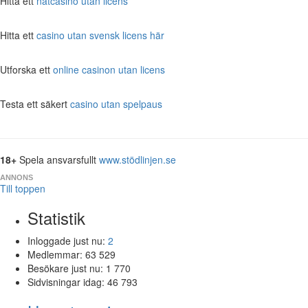
Hitta ett
nätcasino utan licens
Hitta ett
casino utan svensk licens här
Utforska ett
online casinon utan licens
Testa ett säkert
casino utan spelpaus
18+
Spela ansvarsfullt
www.stödlinjen.se
ANNONS
Till toppen
Statistik
Inloggade just nu:
2
Medlemmar:
63 529
Besökare just nu:
1 770
Sidvisningar idag:
46 793