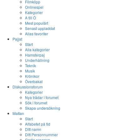
Filmklipp
Onlinespel
Kategorier
A till Ö
Mest populärt
Senast uppladdat
Allas favoriter
Pajjat
Start
Alla kategorier
Hamsterpaj
Underhållning
Teknik
Musik
Krönikor
Överbakat
Diskussionsforum
Kategorier
Nya trådar i forumet
Sök i forumet
Skapa undersökning
Mattan
Start
Alfabetet på tid
Ditt namn
Ditt Personnummer
Gratis program