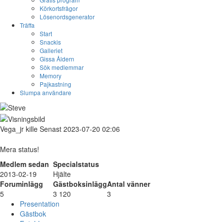
Körkortsfrågor
Lösenordsgenerator
Träffa
Start
Snackis
Galleriet
Gissa Åldern
Sök medlemmar
Memory
Pajkastning
Slumpa användare
Vega_jr
kille
Senast 2023-07-20 02:06
Mera status!
Medlem sedan
Specialstatus
2013-02-19
Hjälte
Foruminlägg
Gästboksinlägg
Antal vänner
5
3 120
3
Presentation
Gästbok