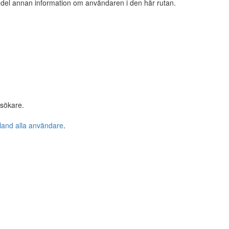
n del annan information om användaren i den här rutan.
esökare.
bland alla användare
.