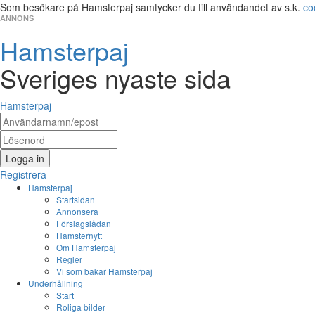
Som besökare på Hamsterpaj samtycker du till användandet av s.k.
co
ANNONS
Hamsterpaj
Sveriges nyaste sida
Hamsterpaj
Logga in
Registrera
Hamsterpaj
Startsidan
Annonsera
Förslagslådan
Hamsternytt
Om Hamsterpaj
Regler
Vi som bakar Hamsterpaj
Underhållning
Start
Roliga bilder