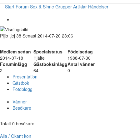
Start
Forum
Sex & Sinne
Grupper
Artiklar
Händelser
Pijjo
tjej
38
Senast 2014-07-20 23:06
Medlem sedan
Specialstatus
Födelsedag
2014-07-18
Hjälte
1988-07-30
Foruminlägg
Gästboksinlägg
Antal vänner
2
64
0
Presentation
Gästbok
Fotoblogg
Vänner
Besökare
Totalt 0 besökare
Alla / Okänt kön