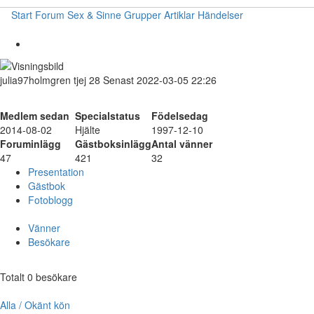
Start
Forum
Sex & Sinne
Grupper
Artiklar
Händelser
julia97holmgren
tjej
28
Senast 2022-03-05 22:26
Medlem sedan
Specialstatus
Födelsedag
2014-08-02
Hjälte
1997-12-10
Foruminlägg
Gästboksinlägg
Antal vänner
47
421
32
Presentation
Gästbok
Fotoblogg
Vänner
Besökare
Totalt 0 besökare
Alla / Okänt kön