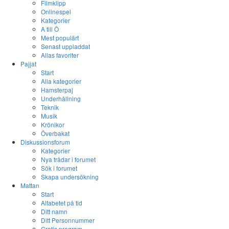
Filmklipp
Onlinespel
Kategorier
A till Ö
Mest populärt
Senast uppladdat
Allas favoriter
Pajjat
Start
Alla kategorier
Hamsterpaj
Underhållning
Teknik
Musik
Krönikor
Överbakat
Diskussionsforum
Kategorier
Nya trådar i forumet
Sök i forumet
Skapa undersökning
Mattan
Start
Alfabetet på tid
Ditt namn
Ditt Personnummer
Gratis program