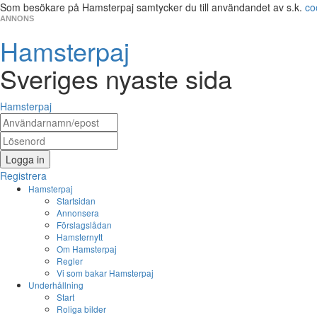
Som besökare på Hamsterpaj samtycker du till användandet av s.k.
co
ANNONS
Hamsterpaj
Sveriges nyaste sida
Hamsterpaj
Logga in
Registrera
Hamsterpaj
Startsidan
Annonsera
Förslagslådan
Hamsternytt
Om Hamsterpaj
Regler
Vi som bakar Hamsterpaj
Underhållning
Start
Roliga bilder