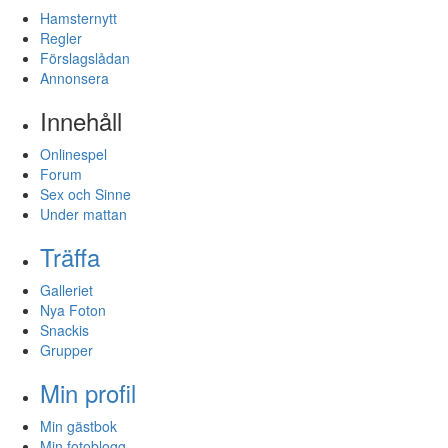
Hamsternytt
Regler
Förslagslådan
Annonsera
Innehåll
Onlinespel
Forum
Sex och Sinne
Under mattan
Träffa
Galleriet
Nya Foton
Snackis
Grupper
Min profil
Min gästbok
Min fotoblogg