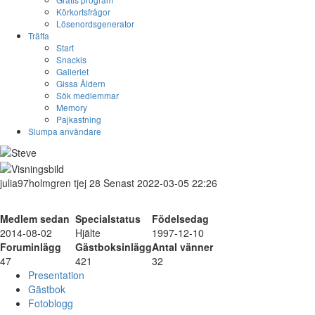
Körkortsfrågor
Lösenordsgenerator
Träffa
Start
Snackis
Galleriet
Gissa Åldern
Sök medlemmar
Memory
Pajkastning
Slumpa användare
julia97holmgren
tjej
28
Senast 2022-03-05 22:26
Medlem sedan
Specialstatus
Födelsedag
2014-08-02
Hjälte
1997-12-10
Foruminlägg
Gästboksinlägg
Antal vänner
47
421
32
Presentation
Gästbok
Fotoblogg