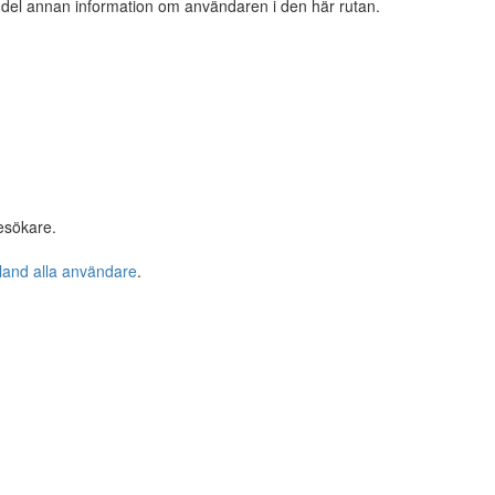
n del annan information om användaren i den här rutan.
esökare.
bland alla användare
.