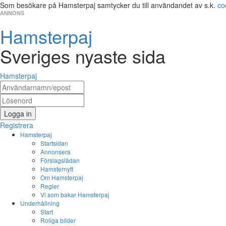
Som besökare på Hamsterpaj samtycker du till användandet av s.k.
co
ANNONS
Hamsterpaj
Sveriges nyaste sida
Hamsterpaj
Logga in
Registrera
Hamsterpaj
Startsidan
Annonsera
Förslagslådan
Hamsternytt
Om Hamsterpaj
Regler
Vi som bakar Hamsterpaj
Underhållning
Start
Roliga bilder