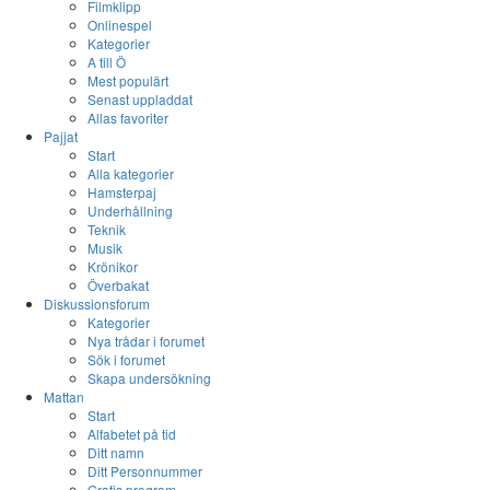
Filmklipp
Onlinespel
Kategorier
A till Ö
Mest populärt
Senast uppladdat
Allas favoriter
Pajjat
Start
Alla kategorier
Hamsterpaj
Underhållning
Teknik
Musik
Krönikor
Överbakat
Diskussionsforum
Kategorier
Nya trådar i forumet
Sök i forumet
Skapa undersökning
Mattan
Start
Alfabetet på tid
Ditt namn
Ditt Personnummer
Gratis program