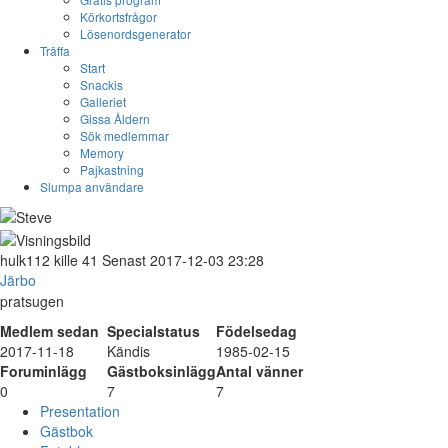
Körkortsfrågor
Lösenordsgenerator
Träffa
Start
Snackis
Galleriet
Gissa Åldern
Sök medlemmar
Memory
Pajkastning
Slumpa användare
hulk112
kille
41
Senast 2017-12-03 23:28
Järbo
pratsugen
Medlem sedan
Specialstatus
Födelsedag
2017-11-18
Kändis
1985-02-15
Foruminlägg
Gästboksinlägg
Antal vänner
0
7
7
Presentation
Gästbok