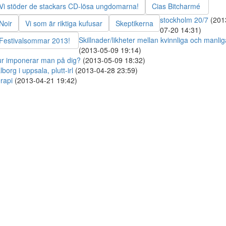
Vi stöder de stackars CD-lösa ungdomarna!
Cias Bitcharmé
stockholm 20/7
(201
Noir
Vi som är riktiga kufusar
Skeptikerna
07-20 14:31)
Skillnader/likheter mellan kvinnliga och manlig
Festivalsommar 2013!
(2013-05-09 19:14)
r imponerar man på dig?
(2013-05-09 18:32)
lborg i uppsala, plutt-irl
(2013-04-28 23:59)
rapi
(2013-04-21 19:42)