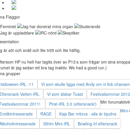
na Flaggor
esentation
g är söt och snäll och lite trött och lite häftig.
ftersom HP nu helt har tagits över av P13:s som frågar om sina snoppa
rumet är jag sedan ett bra tag inaktiv. We had a good run.)
na grupper
Halloween-IRL -11
Vi som skulle ligga med Andy om vi fick chansen
Eftersnack Vatten-IRL
Vi som älskar Toast
Festivalsommar 201
Min forumaktivit
Festivalsommar 2011!
Pirat-IRL 3.0 (eftersnack!)
Mini-i
Erotikintresserade
RAGE
Kajs Bar mitzva - alla är bjudna
Alkoholintresserade
Sthlm Mini-IRL
Bowling-Irl eftersnack