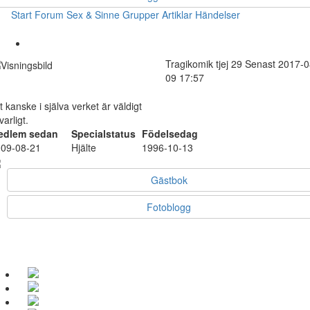
Start
Forum
Sex & Sinne
Grupper
Artiklar
Händelser
Tragikomik
tjej
29
Senast 2017-0
09 17:57
lt kanske i själva verket är väldigt
lvarligt.
edlem sedan
Specialstatus
Födelsedag
09-08-21
Hjälte
1996-10-13
Gästbok
Fotoblogg