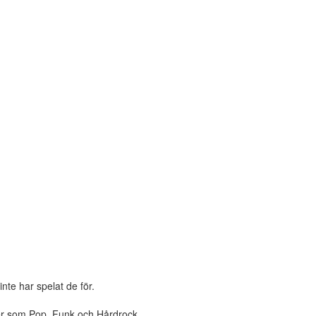
nte har spelat de för.
rer som Pop, Funk och Hårdrock.