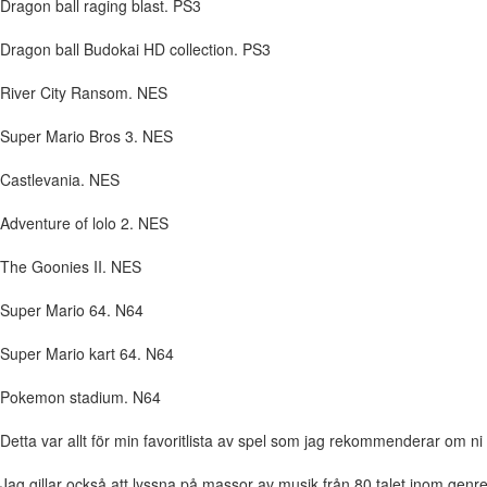
Dragon ball raging blast. PS3
Dragon ball Budokai HD collection. PS3
River City Ransom. NES
Super Mario Bros 3. NES
Castlevania. NES
Adventure of lolo 2. NES
The Goonies II. NES
Super Mario 64. N64
Super Mario kart 64. N64
Pokemon stadium. N64
Detta var allt för min favoritlista av spel som jag rekommenderar om ni i
Jag gillar också att lyssna på massor av musik från 80 talet inom gen