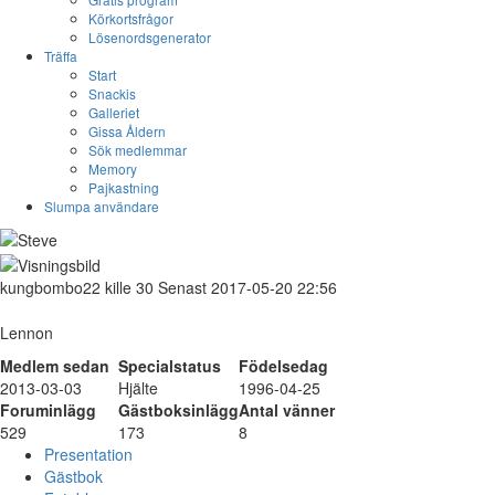
Körkortsfrågor
Lösenordsgenerator
Träffa
Start
Snackis
Galleriet
Gissa Åldern
Sök medlemmar
Memory
Pajkastning
Slumpa användare
kungbombo22
kille
30
Senast 2017-05-20 22:56
Lennon
Medlem sedan
Specialstatus
Födelsedag
2013-03-03
Hjälte
1996-04-25
Foruminlägg
Gästboksinlägg
Antal vänner
529
173
8
Presentation
Gästbok