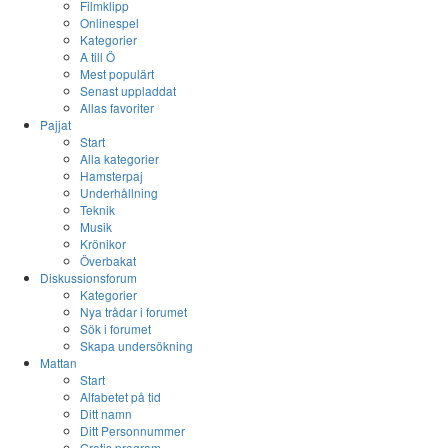
Filmklipp
Onlinespel
Kategorier
A till Ö
Mest populärt
Senast uppladdat
Allas favoriter
Pajjat
Start
Alla kategorier
Hamsterpaj
Underhållning
Teknik
Musik
Krönikor
Överbakat
Diskussionsforum
Kategorier
Nya trådar i forumet
Sök i forumet
Skapa undersökning
Mattan
Start
Alfabetet på tid
Ditt namn
Ditt Personnummer
Gratis program