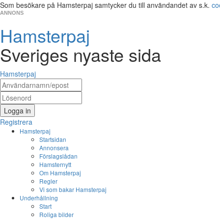
Som besökare på Hamsterpaj samtycker du till användandet av s.k.
co
ANNONS
Hamsterpaj
Sveriges nyaste sida
Hamsterpaj
Logga in
Registrera
Hamsterpaj
Startsidan
Annonsera
Förslagslådan
Hamsternytt
Om Hamsterpaj
Regler
Vi som bakar Hamsterpaj
Underhållning
Start
Roliga bilder