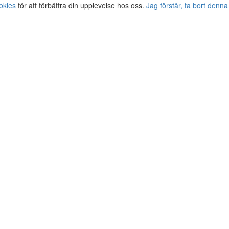
okies
för att förbättra din upplevelse hos oss.
Jag förstår, ta bort denna