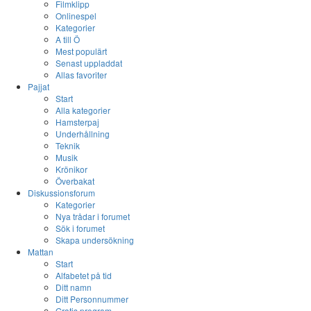
Filmklipp
Onlinespel
Kategorier
A till Ö
Mest populärt
Senast uppladdat
Allas favoriter
Pajjat
Start
Alla kategorier
Hamsterpaj
Underhållning
Teknik
Musik
Krönikor
Överbakat
Diskussionsforum
Kategorier
Nya trådar i forumet
Sök i forumet
Skapa undersökning
Mattan
Start
Alfabetet på tid
Ditt namn
Ditt Personnummer
Gratis program