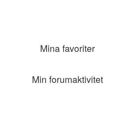
Mina favoriter
Min forumaktivitet