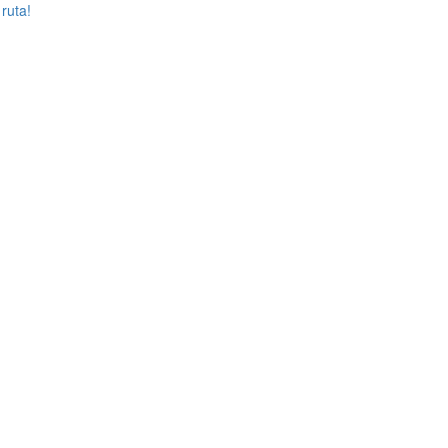
 ruta!