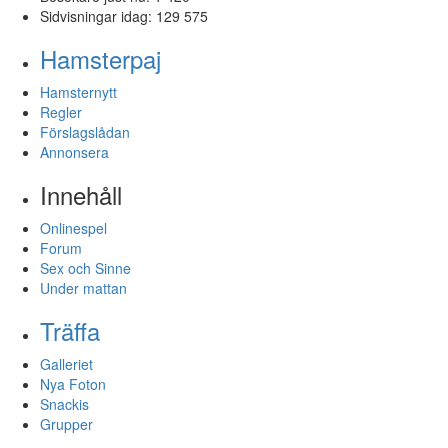
Sidvisningar idag:
129 575
Hamsterpaj
Hamsternytt
Regler
Förslagslådan
Annonsera
Innehåll
Onlinespel
Forum
Sex och Sinne
Under mattan
Träffa
Galleriet
Nya Foton
Snackis
Grupper