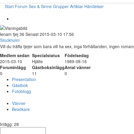
Start
Forum
Sex & Sinne
Grupper
Artiklar
Händelser
lenam
tjej
36
Senast 2015-03-10 17:56
Stockholm
Vill du träffa tjejer som bara vill ha sex, inga förhållanden, ingen ro
Medlem sedan
Specialstatus
Födelsedag
2015-03-10
Hjälte
1989-08-16
Foruminlägg
Gästboksinlägg
Antal vänner
0
11
0
Presentation
Gästbok
Fotoblogg
Vänner
Besökare
Inlägg: 28