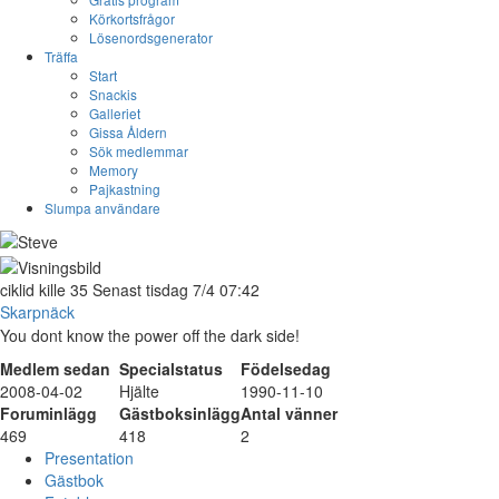
Körkortsfrågor
Lösenordsgenerator
Träffa
Start
Snackis
Galleriet
Gissa Åldern
Sök medlemmar
Memory
Pajkastning
Slumpa användare
ciklid
kille
35
Senast tisdag 7/4 07:42
Skarpnäck
You dont know the power off the dark side!
Medlem sedan
Specialstatus
Födelsedag
2008-04-02
Hjälte
1990-11-10
Foruminlägg
Gästboksinlägg
Antal vänner
469
418
2
Presentation
Gästbok