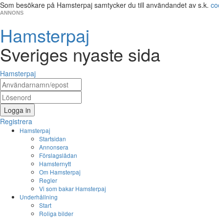
Som besökare på Hamsterpaj samtycker du till användandet av s.k.
co
ANNONS
Hamsterpaj
Sveriges nyaste sida
Hamsterpaj
Logga in
Registrera
Hamsterpaj
Startsidan
Annonsera
Förslagslådan
Hamsternytt
Om Hamsterpaj
Regler
Vi som bakar Hamsterpaj
Underhållning
Start
Roliga bilder