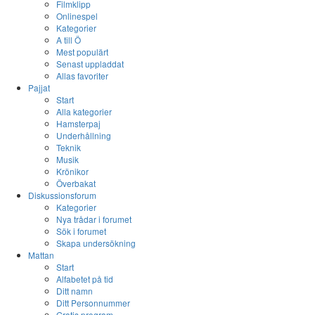
Filmklipp
Onlinespel
Kategorier
A till Ö
Mest populärt
Senast uppladdat
Allas favoriter
Pajjat
Start
Alla kategorier
Hamsterpaj
Underhållning
Teknik
Musik
Krönikor
Överbakat
Diskussionsforum
Kategorier
Nya trådar i forumet
Sök i forumet
Skapa undersökning
Mattan
Start
Alfabetet på tid
Ditt namn
Ditt Personnummer
Gratis program