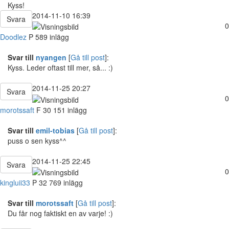
Kyss!
2014-11-10 16:39
Svara
0
Doodlez
P
589 inlägg
Svar till
nyangen
[
Gå till post
]:
Kyss. Leder oftast till mer, så... :)
2014-11-25 20:27
Svara
0
morotssaft
F
30
151 inlägg
Svar till
emil-tobias
[
Gå till post
]:
puss o sen kyss^^
2014-11-25 22:45
Svara
0
kingluii33
P
32
769 inlägg
Svar till
morotssaft
[
Gå till post
]:
Du får nog faktiskt en av varje! :)