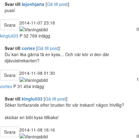
Svar till
lejonhjarta
[
Gå till post
]:
puss!
2014-11-07 23:18
Svara
0
kingluii33
P
32
769 inlägg
Svar till
cortex
[
Gå till post
]:
Du kan lika gärna få en kyss... Och när kör vi den där
djävulstrekanten?
2014-11-08 01:30
Svara
1
cortex
P
31
454 inlägg
Svar till
kingluii33
[
Gå till post
]:
Söker fortfarande efter bruden för vår trekant! någon frivillig?
skickar en blöt kyss tillbaks!
2014-11-08 16:16
Svara
0