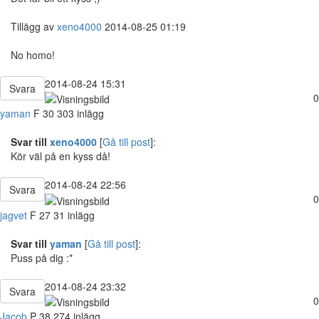
Tillägg av
xeno4000
2014-08-25 01:19
No homo!
2014-08-24 15:31
Svara
0
yaman
F
30
303 inlägg
Svar till
xeno4000
[
Gå till post
]:
Kör väl på en kyss då!
2014-08-24 22:56
Svara
0
jagvet
F
27
31 inlägg
Svar till
yaman
[
Gå till post
]:
Puss på dig :*
2014-08-24 23:32
Svara
0
Jacob
P
38
274 inlägg