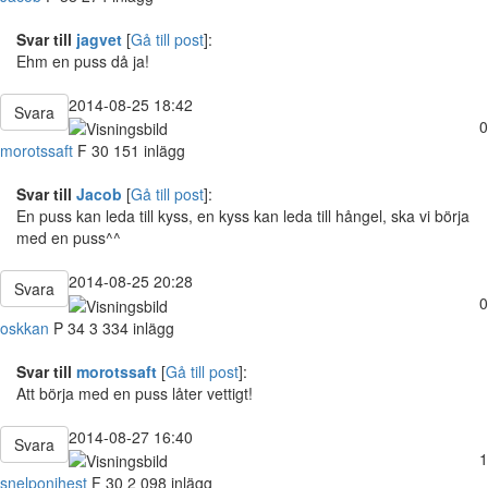
Svar till
jagvet
[
Gå till post
]:
Ehm en puss då ja!
2014-08-25 18:42
Svara
0
morotssaft
F
30
151 inlägg
Svar till
Jacob
[
Gå till post
]:
En puss kan leda till kyss, en kyss kan leda till hångel, ska vi börja
med en puss^^
2014-08-25 20:28
Svara
0
oskkan
P
34
3 334 inlägg
Svar till
morotssaft
[
Gå till post
]:
Att börja med en puss låter vettigt!
2014-08-27 16:40
Svara
1
snelponihest
F
30
2 098 inlägg