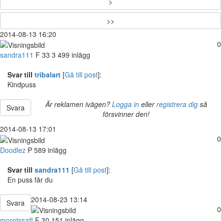
>
>>
2014-08-13 16:20
0
sandra111
F
33
3 499 inlägg
Svar till
tribalart
[
Gå till post
]:
Kindpuss
Är reklamen ivägen?
Logga in
eller
registrera dig
så
Svara
försvinner den!
2014-08-13 17:01
0
Doodlez
P
589 inlägg
Svar till
sandra111
[
Gå till post
]:
En puss får du
2014-08-23 13:14
Svara
0
morotssaft
F
30
151 inlägg