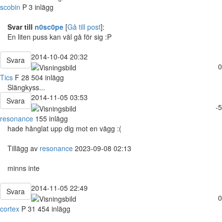
scobin
P
3 inlägg
Svar till
n0sc0pe
[
Gå till post
]:
En liten puss kan väl gå för sig :P
2014-10-04 20:32
Svara
0
Tics
F
28
504 inlägg
Slängkyss...
2014-11-05 03:53
Svara
-5
resonance
155 inlägg
hade hånglat upp dig mot en vägg :(
Tillägg av
resonance
2023-09-08 02:13
minns inte
2014-11-05 22:49
Svara
0
cortex
P
31
454 inlägg