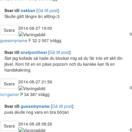
Svar till
oskkan
[
Gå till post
]:
Skulle gått längre än allting<3
2014-08-27 19:00
Svara
0
guessmyname
F
32
2 007 inlägg
Svar till
snelponihest
[
Gå till post
]:
Sist jag kollade så hade du blockat mig så du får inte ett skit din
jävel. Kom hit en en påse popcorn och du kanske kan få en
handskakning.
2014-08-27 21:56
Svara
0
no1gamer
P
34
387 inlägg
Svar till
guessmyname
[
Gå till post
]:
puss skulle nog vara en bra början
2014-08-28 08:26
Svara
0