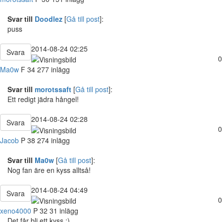
Svar till
Doodlez
[
Gå till post
]:
puss
2014-08-24 02:25
Svara
0
Ma0w
F
34
277 inlägg
Svar till
morotssaft
[
Gå till post
]:
Ett redigt jädra hångel!
2014-08-24 02:28
Svara
0
Jacob
P
38
274 inlägg
Svar till
Ma0w
[
Gå till post
]:
Nog fan äre en kyss alltså!
2014-08-24 04:49
Svara
0
xeno4000
P
32
31 inlägg
Det får bli ett kyss ;)