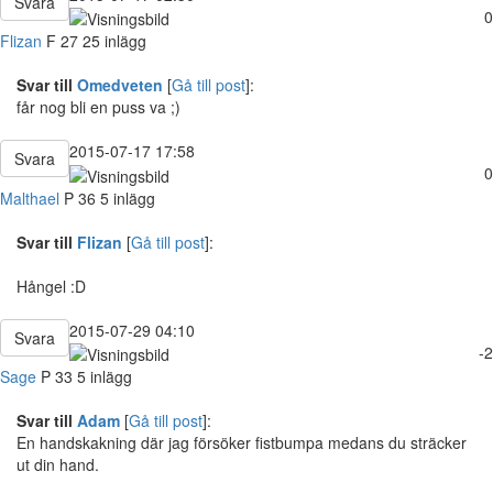
Svara
0
Flizan
F
27
25 inlägg
Svar till
Omedveten
[
Gå till post
]:
får nog bli en puss va ;)
2015-07-17 17:58
Svara
0
Malthael
P
36
5 inlägg
Svar till
Flizan
[
Gå till post
]:
Hångel :D
2015-07-29 04:10
Svara
-2
Sage
P
33
5 inlägg
Svar till
Adam
[
Gå till post
]:
En handskakning där jag försöker fistbumpa medans du sträcker
ut din hand.