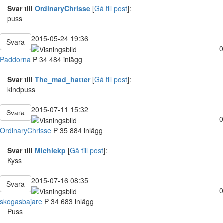
Svar till
OrdinaryChrisse
[
Gå till post
]:
puss
2015-05-24 19:36
Svara
0
Paddorna
P
34
484 inlägg
Svar till
The_mad_hatter
[
Gå till post
]:
kindpuss
2015-07-11 15:32
Svara
0
OrdinaryChrisse
P
35
884 inlägg
Svar till
Michiekp
[
Gå till post
]:
Kyss
2015-07-16 08:35
Svara
0
skogasbajare
P
34
683 inlägg
Puss