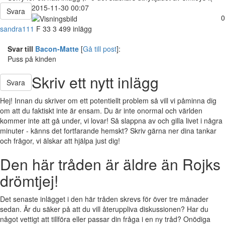
2015-11-30 00:07
Svara
0
sandra111
F
33
3 499 inlägg
Svar till
Bacon-Matte
[
Gå till post
]:
Puss på kinden
Skriv ett nytt inlägg
Svara
Hej! Innan du skriver om ett potentiellt problem så vill vi påminna dig
om att du faktiskt inte är ensam. Du är inte onormal och världen
kommer inte att gå under, vi lovar! Så slappna av och gilla livet i några
minuter - känns det fortfarande hemskt? Skriv gärna ner dina tankar
och frågor, vi älskar att hjälpa just dig!
Den här tråden är äldre än Rojks
drömtjej!
Det senaste inlägget i den här tråden skrevs för över tre månader
sedan. Är du säker på att du vill återuppliva diskussionen? Har du
något vettigt att tillföra eller passar din fråga i en ny tråd? Onödiga