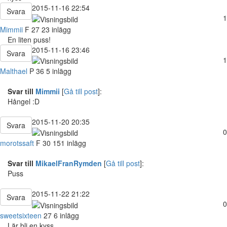
2015-11-16 22:54
Svara
1
Mimmii
F
27
23 inlägg
En liten puss!
2015-11-16 23:46
Svara
1
Malthael
P
36
5 inlägg
Svar till
Mimmii
[
Gå till post
]:
Hångel :D
2015-11-20 20:35
Svara
0
morotssaft
F
30
151 inlägg
Svar till
MikaelFranRymden
[
Gå till post
]:
Puss
2015-11-22 21:22
Svara
0
sweetsixteen
27
6 inlägg
Lär bli en kyss