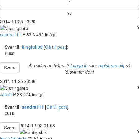
>
>>
2014-11-25 23:20
0
sandra111
F
33
3 499 inlägg
Svar till
kingluii33
[
Gå till post
]:
Puss
Är reklamen ivägen?
Logga in
eller
registrera dig
så
Svara
försvinner den!
2014-11-25 23:36
0
Jacob
P
38
274 inlägg
Svar till
sandra111
[
Gå till post
]:
puss
2014-12-02 01:58
Svara
0
EricaAmanda
32
51 inlägg