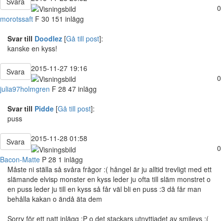
Svara
0
morotssaft
F
30
151 inlägg
Svar till
Doodlez
[
Gå till post
]:
kanske en kyss!
2015-11-27 19:16
Svara
0
julia97holmgren
F
28
47 inlägg
Svar till
Pidde
[
Gå till post
]:
puss
2015-11-28 01:58
Svara
0
Bacon-Matte
P
28
1 inlägg
Måste ni ställa så svåra frågor :( hångel är ju alltid trevligt med ett
slämande elvisp monster en kyss leder ju ofta till släm monstret o
en puss leder ju till en kyss så får väl bli en puss :3 då får man
behålla kakan o ändå äta dem
Sorry för ett natt inlägg ;P o det stackars utnyttjadet av smileys :(