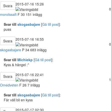
2015-07-16 15:26
Svara
0
morotssaft
F
30
151 inlägg
Svar till
skogasbajare
[
Gå till post
]:
puss
2015-07-16 16:55
Svara
0
skogasbajare
P
34
683 inlägg
Svar till
Michiekp
[
Gå till post
]:
Kyss & hångel :*
2015-07-16 22:41
Svara
1
Omedveten
F
26
7 inlägg
Svar till
skogasbajare
[
Gå till post
]:
Får väll bli en kyss
2015-07-17 02:30