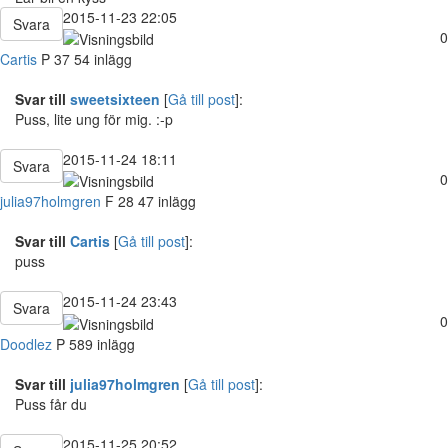
2015-11-23 22:05
Svara
0
Cartis
P
37
54 inlägg
Svar till
sweetsixteen
[
Gå till post
]:
Puss, lite ung för mig. :-p
2015-11-24 18:11
Svara
0
julia97holmgren
F
28
47 inlägg
Svar till
Cartis
[
Gå till post
]:
puss
2015-11-24 23:43
Svara
0
Doodlez
P
589 inlägg
Svar till
julia97holmgren
[
Gå till post
]:
Puss får du
2015-11-25 20:52