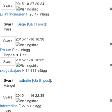
2015-10-27 20:24
Svara
0
julia97holmgren
F
28
47 inlägg
Svar till
Sage
[
Gå till post
]:
Puss
2015-11-16 16:38
Svara
0
Exilium
P
52 inlägg
Inget alls. Hah
2015-11-16 18:35
Svara
0
skogasbajare
P
34
683 inlägg
Svar till
nathalie
[
Gå till post
]:
Hångel
2015-11-16 22:39
Svara
0
InfectedInc
F
27
50 inlägg
kyss