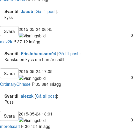
Svar till
Jacob
[
Gå till post
]:
kyss
2015-05-24 06:45
Svara
0
alez2k
P
37
12 inlägg
Svar till
EricJohansson94
[
Gå till post
]:
Kanske en kyss om han är snäll
2015-05-24 17:05
Svara
0
OrdinaryChrisse
P
35
884 inlägg
Svar till
alez2k
[
Gå till post
]:
Puss
2015-05-24 18:01
Svara
0
morotssaft
F
30
151 inlägg