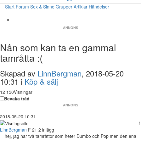
Start
Forum
Sex & Sinne
Grupper
Artiklar
Händelser
ANNONS
Nån som kan ta en gammal
tamråtta :(
Skapad av
LinnBergman
, 2018-05-20
10:31 i
Köp & sälj
12 150Visningar
Bevaka tråd
ANNONS
2018-05-20 10:31
1
LinnBergman
F
21
2 inlägg
hej, jag har två tamråttor som heter Dumbo och Pop men den ena