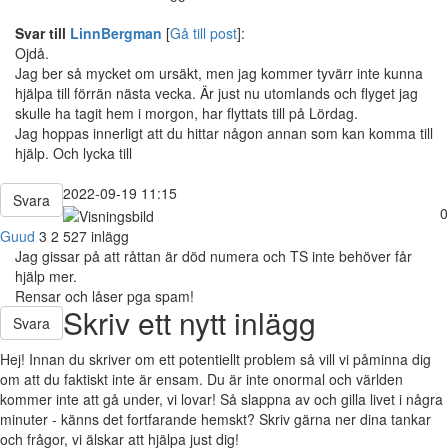
Svar till
LinnBergman
[
Gå till post
]:
Ojdå.
Jag ber så mycket om ursäkt, men jag kommer tyvärr inte kunna
hjälpa till förrän nästa vecka. Är just nu utomlands och flyget jag
skulle ha tagit hem i morgon, har flyttats till på Lördag.
Jag hoppas innerligt att du hittar någon annan som kan komma till
hjälp. Och lycka till
2022-09-19 11:15
Svara
0
Guud
3
2 527 inlägg
Jag gissar på att råttan är död numera och TS inte behöver får
hjälp mer.
Rensar och låser pga spam!
Skriv ett nytt inlägg
Svara
Hej! Innan du skriver om ett potentiellt problem så vill vi påminna dig
om att du faktiskt inte är ensam. Du är inte onormal och världen
kommer inte att gå under, vi lovar! Så slappna av och gilla livet i några
minuter - känns det fortfarande hemskt? Skriv gärna ner dina tankar
och frågor, vi älskar att hjälpa just dig!