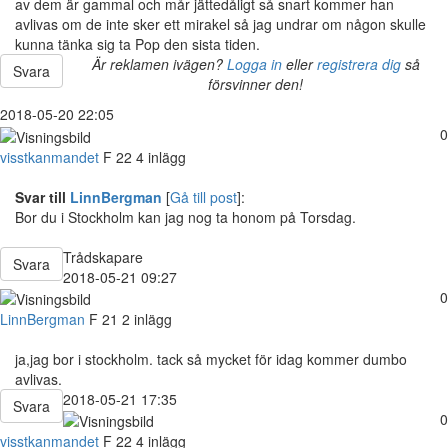
av dem är gammal och mår jättedåligt så snart kommer han
avlivas om de inte sker ett mirakel så jag undrar om någon skulle
kunna tänka sig ta Pop den sista tiden.
Är reklamen ivägen?
Logga in
eller
registrera dig
så
Svara
försvinner den!
2018-05-20 22:05
0
visstkanmandet
F
22
4 inlägg
Svar till
LinnBergman
[
Gå till post
]:
Bor du i Stockholm kan jag nog ta honom på Torsdag.
Trådskapare
Svara
2018-05-21 09:27
0
LinnBergman
F
21
2 inlägg
ja,jag bor i stockholm. tack så mycket för idag kommer dumbo
avlivas.
2018-05-21 17:35
Svara
0
visstkanmandet
F
22
4 inlägg