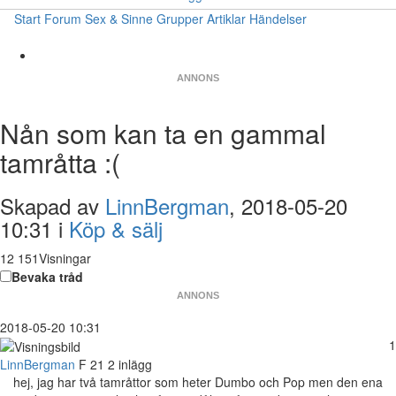
Start
Forum
Sex & Sinne
Grupper
Artiklar
Händelser
ANNONS
Nån som kan ta en gammal
tamråtta :(
Skapad av
LinnBergman
, 2018-05-20
10:31 i
Köp & sälj
12 151Visningar
Bevaka tråd
ANNONS
2018-05-20 10:31
1
LinnBergman
F
21
2 inlägg
hej, jag har två tamråttor som heter Dumbo och Pop men den ena