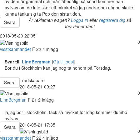
av dem är gammal och mår jättedåligt så snart kommer han
avlivas om de inte sker ett mirakel så jag undrar om någon skulle
kunna tänka sig ta Pop den sista tiden.
Är reklamen ivägen?
Logga in
eller
registrera dig
så
Svara
försvinner den!
2018-05-20 22:05
0
visstkanmandet
F
22
4 inlägg
Svar till
LinnBergman
[
Gå till post
]:
Bor du i Stockholm kan jag nog ta honom på Torsdag.
Trådskapare
Svara
2018-05-21 09:27
0
LinnBergman
F
21
2 inlägg
ja,jag bor i stockholm. tack så mycket för idag kommer dumbo
avlivas.
2018-05-21 17:35
Svara
0
visstkanmandet
F
22
4 inlägg