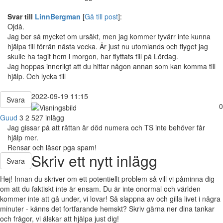
Svar till
LinnBergman
[
Gå till post
]:
Ojdå.
Jag ber så mycket om ursäkt, men jag kommer tyvärr inte kunna
hjälpa till förrän nästa vecka. Är just nu utomlands och flyget jag
skulle ha tagit hem i morgon, har flyttats till på Lördag.
Jag hoppas innerligt att du hittar någon annan som kan komma till
hjälp. Och lycka till
2022-09-19 11:15
Svara
0
Guud
3
2 527 inlägg
Jag gissar på att råttan är död numera och TS inte behöver får
hjälp mer.
Rensar och låser pga spam!
Skriv ett nytt inlägg
Svara
Hej! Innan du skriver om ett potentiellt problem så vill vi påminna dig
om att du faktiskt inte är ensam. Du är inte onormal och världen
kommer inte att gå under, vi lovar! Så slappna av och gilla livet i några
minuter - känns det fortfarande hemskt? Skriv gärna ner dina tankar
och frågor, vi älskar att hjälpa just dig!