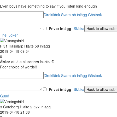
Even boys have something to say if you listen long enough
Direktlänk
Svara på inlägg
Gästbok
Privat inlägg
Skicka
The_Joker
P
31
Hasslarp
Hjälte
58 inlägg
2019-04-18 09:54
0
Älskar att äta all sorters lakrits :D
Poor choice of words!!
Direktlänk
Svara på inlägg
Gästbok
Privat inlägg
Skicka
Guud
3
Göteborg
Hjälte
2 527 inlägg
2019-04-18 21:38