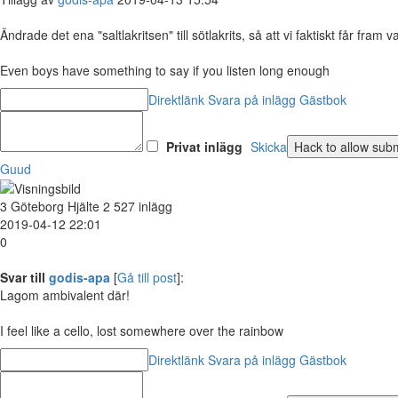
Ändrade det ena "saltlakritsen" till sötlakrits, så att vi faktiskt får fram
Even boys have something to say if you listen long enough
Direktlänk
Svara på inlägg
Gästbok
Privat inlägg
Skicka
Guud
3
Göteborg
Hjälte
2 527 inlägg
2019-04-12 22:01
0
Svar till
godis-apa
[
Gå till post
]:
Lagom ambivalent där!
I feel like a cello, lost somewhere over the rainbow
Direktlänk
Svara på inlägg
Gästbok