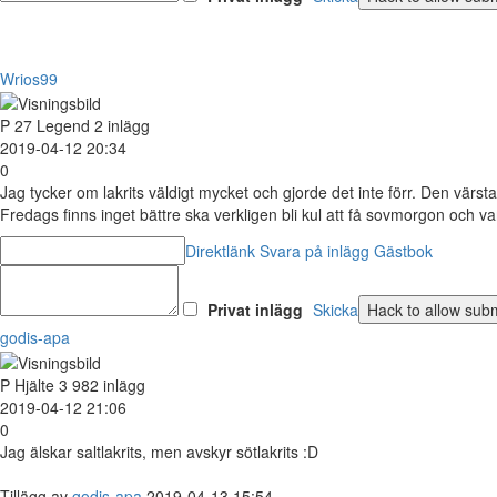
Wrios99
P
27
Legend
2 inlägg
2019-04-12 20:34
0
Jag tycker om lakrits väldigt mycket och gjorde det inte förr. Den värsta 
Fredags finns inget bättre ska verkligen bli kul att få sovmorgon och va
Direktlänk
Svara på inlägg
Gästbok
Privat inlägg
Skicka
godis-apa
P
Hjälte
3 982 inlägg
2019-04-12 21:06
0
Jag älskar saltlakrits, men avskyr sötlakrits :D
Tillägg av
godis-apa
2019-04-13 15:54