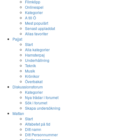
Filmklipp
Onlinespel
Kategorier
A till Ö
Mest populärt
Senast uppladdat
Allas favoriter
Pajjat
Start
Alla kategorier
Hamsterpaj
Underhållning
Teknik
Musik
Krönikor
Överbakat
Diskussionsforum
Kategorier
Nya trådar i forumet
Sök i forumet
Skapa undersökning
Mattan
Start
Alfabetet på tid
Ditt namn
Ditt Personnummer
Gratis program