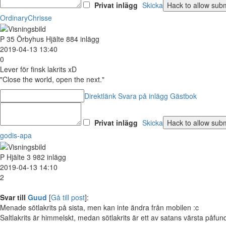
Privat inlägg
Skicka
OrdinaryChrisse
P
35
Örbyhus
Hjälte
884 inlägg
2019-04-13 13:40
0
Lever för finsk lakrits xD
"Close the world, open the next."
Direktlänk
Svara på inlägg
Gästbok
Privat inlägg
Skicka
godis-apa
P
Hjälte
3 982 inlägg
2019-04-13 14:10
2
Svar till
Guud
[
Gå till post
]:
Menade sötlakrits på sista, men kan inte ändra från mobilen :c
Saltlakrits är himmelskt, medan sötlakrits är ett av satans värsta påfun