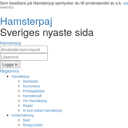
Som besökare på Hamsterpaj samtycker du till användandet av s.k.
co
ANNONS
Hamsterpaj
Sveriges nyaste sida
Hamsterpaj
Logga in
Registrera
Hamsterpaj
Startsidan
Annonsera
Förslagslådan
Hamsternytt
Om Hamsterpaj
Regler
Vi som bakar Hamsterpaj
Underhållning
Start
Roliga bilder