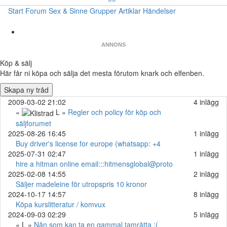
Start
Forum
Sex & Sinne
Grupper
Artiklar
Händelser
ANNONS
Köp & sälj
Här får ni köpa och sälja det mesta förutom knark och elfenben.
Skapa ny tråd
2009-03-02 21:02
4 inlägg
«
L »
Regler och policy för köp och
säljforumet
2025-08-26 16:45
1 inlägg
Buy driver's license for europe (whatsapp: +4
2025-07-31 02:47
1 inlägg
hire a hitman online email:::hitmensglobal@proto
2025-02-08 14:55
2 inlägg
Säljer madeleine för utropspris 10 kronor
2024-10-17 14:57
8 inlägg
Köpa kurslitteratur / komvux
2024-09-03 02:29
5 inlägg
« L »
Nån som kan ta en gammal tamråtta :(