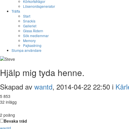
Körkortsfrågor
Lösenordsgenerator
Träffa
Start
Snackis
Galleriet
Gissa Åldern
Sök medlemmar
Memory
Pajkastning
Slumpa användare
Hjälp mig tyda henne.
Skapad av
wantd
, 2014-04-22 22:50 i
Kärl
5 853
32 inlägg
2
poäng
Bevaka tråd
wantd