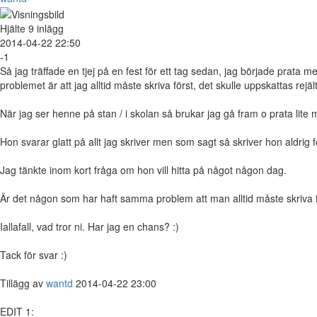
Hjälte
9 inlägg
2014-04-22 22:50
-1
Så jag träffade en tjej på en fest för ett tag sedan, jag började prata 
problemet är att jag alltid måste skriva först, det skulle uppskattas r
När jag ser henne på stan / i skolan så brukar jag gå fram o prata lite
Hon svarar glatt på allt jag skriver men som sagt så skriver hon aldri
Jag tänkte inom kort fråga om hon vill hitta på något någon dag.
Är det någon som har haft samma problem att man alltid måste skriva för
Iallafall, vad tror ni. Har jag en chans? :)
Tack för svar :)
Tillägg av
wantd
2014-04-22 23:00
EDIT 1: