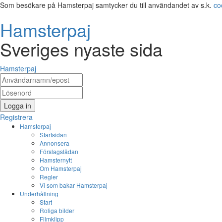
Som besökare på Hamsterpaj samtycker du till användandet av s.k.
co
Hamsterpaj
Sveriges nyaste sida
Hamsterpaj
Logga in
Registrera
Hamsterpaj
Startsidan
Annonsera
Förslagslådan
Hamsternytt
Om Hamsterpaj
Regler
Vi som bakar Hamsterpaj
Underhållning
Start
Roliga bilder
Filmklipp