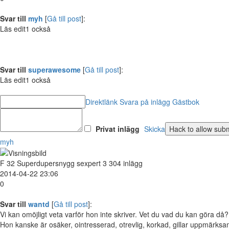
Svar till
myh
[
Gå till post
]:
Läs edit1 också
Svar till
superawesome
[
Gå till post
]:
Läs edit1 också
Direktlänk
Svara på inlägg
Gästbok
Privat inlägg
Skicka
myh
F
32
Superdupersnygg sexpert
3 304 inlägg
2014-04-22 23:06
0
Svar till
wantd
[
Gå till post
]:
Vi kan omöjligt veta varför hon inte skriver. Vet du vad du kan göra då? 
Hon kanske är osäker, ointresserad, otrevlig, korkad, gillar uppmärks