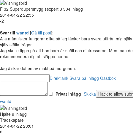
F
32
Superdupersnygg sexpert
3 304 inlägg
2014-04-22 22:55
-2
Svar till
wantd
[
Gå till post
]:
Alla människor fungerar olika så jag tänker bara svara utifrån mig själ
själv ställa frågor.
Jag skulle tippa på att hon bara är snäll och ointresserad. Men man de
rekommendera dig att släppa henne.
Jag älskar doften av makt på morgonen.
Direktlänk
Svara på inlägg
Gästbok
Privat inlägg
Skicka
wantd
Hjälte
9 inlägg
Trådskapare
2014-04-22 23:01
0