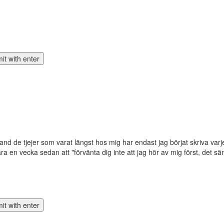
land de tjejer som varat längst hos mig har endast jag börjat skriva varj
ara en vecka sedan att "förvänta dig inte att jag hör av mig först, det sän