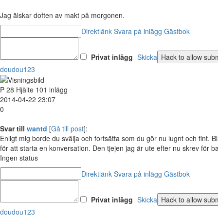
Jag älskar doften av makt på morgonen.
Direktlänk
Svara på inlägg
Gästbok
Privat inlägg
Skicka
doudou123
P
28
Hjälte
101 inlägg
2014-04-22 23:07
0
Svar till
wantd
[
Gå till post
]:
Enligt mig borde du svälja och fortsätta som du gör nu lugnt och fint. B
för att starta en konversation. Den tjejen jag är ute efter nu skrev för b
Ingen status
Direktlänk
Svara på inlägg
Gästbok
Privat inlägg
Skicka
doudou123