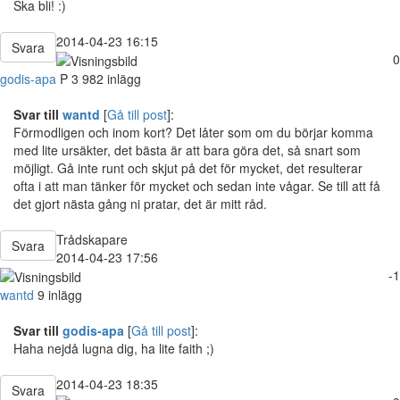
Ska bli! :)
2014-04-23 16:15
Svara
0
godis-apa
P
3 982 inlägg
Svar till
wantd
[
Gå till post
]:
Förmodligen och inom kort? Det låter som om du börjar komma
med lite ursäkter, det bästa är att bara göra det, så snart som
möjligt. Gå inte runt och skjut på det för mycket, det resulterar
ofta i att man tänker för mycket och sedan inte vågar. Se till att få
det gjort nästa gång ni pratar, det är mitt råd.
Trådskapare
Svara
2014-04-23 17:56
-1
wantd
9 inlägg
Svar till
godis-apa
[
Gå till post
]:
Haha nejdå lugna dig, ha lite faith ;)
2014-04-23 18:35
Svara