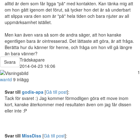
alltid är dem som får ligga "på" med kontakten. Kan tänka mig att
om hon gått igenom det förut, så tycker hon det är så underbart
att slippa vara den som är "på" hela tiden och bara njuter av all
uppmärksamhet istället.
Men kan även vara så som de andra säger, att hon kanske
egentligen bara är ointresserad. Det lättaste att göra, är att fråga.
Berätta hur du känner för henne, och fråga om hon vill gå längre
än bara vänner?
Trådskapare
Svara
2014-04-23 16:06
1
wantd
9 inlägg
Svar till
godis-apa
[
Gå till post
]:
Tack för svaret :) Jag kommer förmodligen göra ett move inom
kort, kanske återkommer med resultaten även om jag får dissen
eller inte :P
Svar till
MissDiss
[
Gå till post
]: