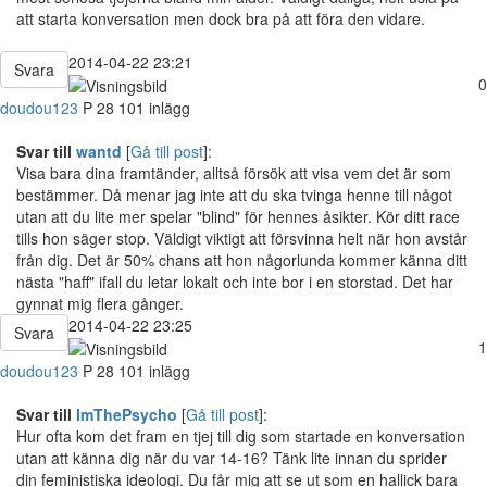
att starta konversation men dock bra på att föra den vidare.
2014-04-22 23:21
Svara
0
doudou123
P
28
101 inlägg
Svar till
wantd
[
Gå till post
]:
Visa bara dina framtänder, alltså försök att visa vem det är som
bestämmer. Då menar jag inte att du ska tvinga henne till något
utan att du lite mer spelar "blind" för hennes åsikter. Kör ditt race
tills hon säger stop. Väldigt viktigt att försvinna helt när hon avstår
från dig. Det är 50% chans att hon någorlunda kommer känna ditt
nästa "haff" ifall du letar lokalt och inte bor i en storstad. Det har
gynnat mig flera gånger.
2014-04-22 23:25
Svara
1
doudou123
P
28
101 inlägg
Svar till
ImThePsycho
[
Gå till post
]:
Hur ofta kom det fram en tjej till dig som startade en konversation
utan att känna dig när du var 14-16? Tänk lite innan du sprider
din feministiska ideologi. Du får mig att se ut som en hallick bara