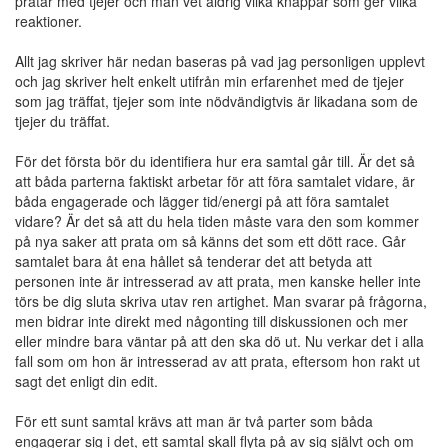
pratar med tjejer och man vet aldrig vilka knappar som ger vilka
reaktioner.
Allt jag skriver här nedan baseras på vad jag personligen upplevt
och jag skriver helt enkelt utifrån min erfarenhet med de tjejer
som jag träffat, tjejer som inte nödvändigtvis är likadana som de
tjejer du träffat.
För det första bör du identifiera hur era samtal går till. Är det så
att båda parterna faktiskt arbetar för att föra samtalet vidare, är
båda engagerade och lägger tid/energi på att föra samtalet
vidare? Är det så att du hela tiden måste vara den som kommer
på nya saker att prata om så känns det som ett dött race. Går
samtalet bara åt ena hållet så tenderar det att betyda att
personen inte är intresserad av att prata, men kanske heller inte
törs be dig sluta skriva utav ren artighet. Man svarar på frågorna,
men bidrar inte direkt med någonting till diskussionen och mer
eller mindre bara väntar på att den ska dö ut. Nu verkar det i alla
fall som om hon är intresserad av att prata, eftersom hon rakt ut
sagt det enligt din edit.
För ett sunt samtal krävs att man är två parter som båda
engagerar sig i det, ett samtal skall flyta på av sig självt och om