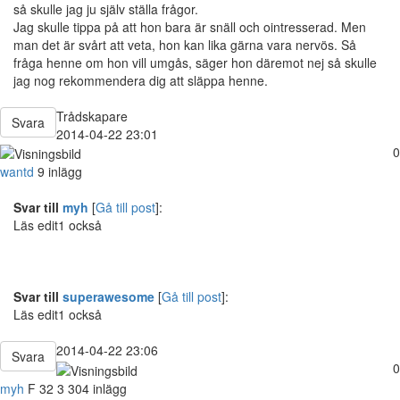
så skulle jag ju själv ställa frågor.
Jag skulle tippa på att hon bara är snäll och ointresserad. Men
man det är svårt att veta, hon kan lika gärna vara nervös. Så
fråga henne om hon vill umgås, säger hon däremot nej så skulle
jag nog rekommendera dig att släppa henne.
Trådskapare
Svara
2014-04-22 23:01
0
wantd
9 inlägg
Svar till
myh
[
Gå till post
]:
Läs edit1 också
Svar till
superawesome
[
Gå till post
]:
Läs edit1 också
2014-04-22 23:06
Svara
0
myh
F
32
3 304 inlägg