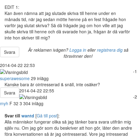
EDIT 1:
Kan även nämna att jag slutade skriva till henne under en
månads tid, när jag sedan mötte henne på en fest frågade hon
varför jag slutat skriva? Så då frågade jag om hon ville att jag
skulle skriva till henne och då svarade hon ja, frågan är då varför
inte hon skriver till mig?
Är reklamen ivägen?
Logga in
eller
registrera dig
så
Svara
försvinner den!
2014-04-22 22:53
-1
superawesome
29 inlägg
Kanske bara är ointresserad & snäll, inte osäker?
2014-04-22 22:55
Svara
-2
myh
F
32
3 304 inlägg
Svar till
wantd
[
Gå till post
]:
Alla människor fungerar olika så jag tänker bara svara utifrån mig
själv nu. Om jag gör som du beskriver att hon gör, låter den andre
föra konversationen så är jag ointresserad. Vore jag intresserad