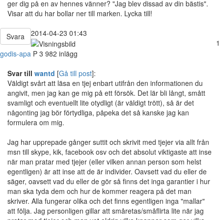
ger dig på en av hennes vänner? "Jag blev dissad av din bästis".
Visar att du har bollar ner till marken. Lycka till!
2014-04-23 01:43
Svara
1
godis-apa
P
3 982 inlägg
Svar till
wantd
[
Gå till post
]:
Väldigt svårt att läsa en tjej enbart utifrån den informationen du
angivit, men jag kan ge mig på ett försök. Det lär bli långt, smått
svamligt och eventuellt lite otydligt (är väldigt trött), så är det
någonting jag bör förtydliga, påpeka det så kanske jag kan
formulera om mig.
Jag har upprepade gånger suttit och skrivit med tjejer via allt från
msn till skype, kik, facebook osv och det absolut viktigaste att inse
när man pratar med tjejer (eller vilken annan person som helst
egentligen) är att inse att de är individer. Oavsett vad du eller de
säger, oavsett vad du eller de gör så finns det inga garantier i hur
man ska tyda dem och hur de kommer reagera på det man
skriver. Alla fungerar olika och det finns egentligen inga "mallar"
att följa. Jag personligen gillar att småretas/småflirta lite när jag