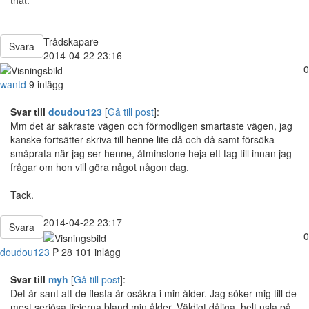
Trådskapare
Svara
2014-04-22 23:16
0
wantd
9 inlägg
Svar till
doudou123
[
Gå till post
]:
Mm det är säkraste vägen och förmodligen smartaste vägen, jag
kanske fortsätter skriva till henne lite då och då samt försöka
småprata när jag ser henne, åtminstone heja ett tag till innan jag
frågar om hon vill göra något någon dag.
Tack.
2014-04-22 23:17
Svara
0
doudou123
P
28
101 inlägg
Svar till
myh
[
Gå till post
]:
Det är sant att de flesta är osäkra i min ålder. Jag söker mig till de
mest seriösa tjejerna bland min ålder. Väldigt dåliga, helt usla på