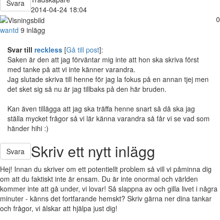
Svara
2014-04-24 18:04
0
wantd
9 inlägg
Svar till
reckless
[
Gå till post
]:
Saken är den att jag förväntar mig inte att hon ska skriva först
med tanke på att vi inte känner varandra.
Jag slutade skriva till henne för jag la fokus på en annan tjej men
det sket sig så nu är jag tillbaks på den här bruden.
Kan även tillägga att jag ska träffa henne snart så då ska jag
ställa mycket frågor så vi lär känna varandra så får vi se vad som
händer hihi :)
Skriv ett nytt inlägg
Svara
Hej! Innan du skriver om ett potentiellt problem så vill vi påminna dig
om att du faktiskt inte är ensam. Du är inte onormal och världen
kommer inte att gå under, vi lovar! Så slappna av och gilla livet i några
minuter - känns det fortfarande hemskt? Skriv gärna ner dina tankar
och frågor, vi älskar att hjälpa just dig!