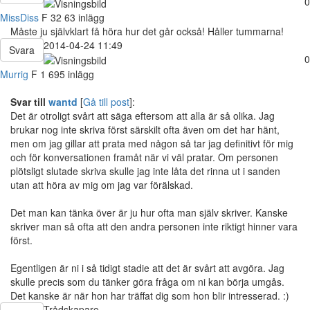
0
MissDiss
F
32
63 inlägg
Måste ju självklart få höra hur det går också! Håller tummarna!
2014-04-24 11:49
Svara
0
Murrig
F
1 695 inlägg
Svar till
wantd
[
Gå till post
]:
Det är otroligt svårt att säga eftersom att alla är så olika. Jag
brukar nog inte skriva först särskilt ofta även om det har hänt,
men om jag gillar att prata med någon så tar jag definitivt för mig
och för konversationen framåt när vi väl pratar. Om personen
plötsligt slutade skriva skulle jag inte låta det rinna ut i sanden
utan att höra av mig om jag var förälskad.
Det man kan tänka över är ju hur ofta man själv skriver. Kanske
skriver man så ofta att den andra personen inte riktigt hinner vara
först.
Egentligen är ni i så tidigt stadie att det är svårt att avgöra. Jag
skulle precis som du tänker göra fråga om ni kan börja umgås.
Det kanske är när hon har träffat dig som hon blir intresserad. :)
Trådskapare