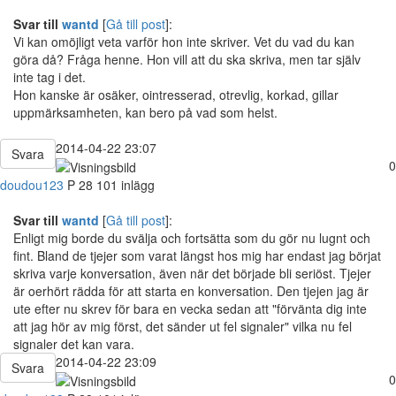
Svar till
wantd
[
Gå till post
]:
Vi kan omöjligt veta varför hon inte skriver. Vet du vad du kan
göra då? Fråga henne. Hon vill att du ska skriva, men tar själv
inte tag i det.
Hon kanske är osäker, ointresserad, otrevlig, korkad, gillar
uppmärksamheten, kan bero på vad som helst.
2014-04-22 23:07
Svara
0
doudou123
P
28
101 inlägg
Svar till
wantd
[
Gå till post
]:
Enligt mig borde du svälja och fortsätta som du gör nu lugnt och
fint. Bland de tjejer som varat längst hos mig har endast jag börjat
skriva varje konversation, även när det började bli seriöst. Tjejer
är oerhört rädda för att starta en konversation. Den tjejen jag är
ute efter nu skrev för bara en vecka sedan att "förvänta dig inte
att jag hör av mig först, det sänder ut fel signaler" vilka nu fel
signaler det kan vara.
2014-04-22 23:09
Svara
0