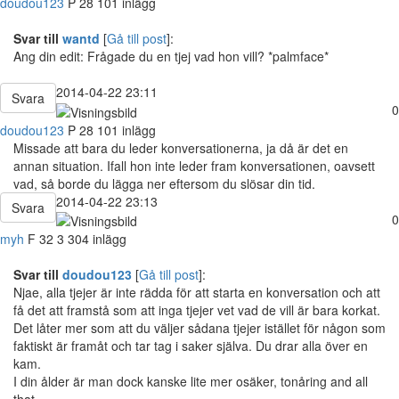
doudou123
P
28
101 inlägg
Svar till
wantd
[
Gå till post
]:
Ang din edit: Frågade du en tjej vad hon vill? *palmface*
2014-04-22 23:11
Svara
0
doudou123
P
28
101 inlägg
Missade att bara du leder konversationerna, ja då är det en
annan situation. Ifall hon inte leder fram konversationen, oavsett
vad, så borde du lägga ner eftersom du slösar din tid.
2014-04-22 23:13
Svara
0
myh
F
32
3 304 inlägg
Svar till
doudou123
[
Gå till post
]:
Njae, alla tjejer är inte rädda för att starta en konversation och att
få det att framstå som att inga tjejer vet vad de vill är bara korkat.
Det låter mer som att du väljer sådana tjejer istället för någon som
faktiskt är framåt och tar tag i saker själva. Du drar alla över en
kam.
I din ålder är man dock kanske lite mer osäker, tonåring and all
that.