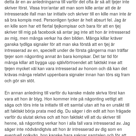
detta är en av anledningarna till varför det ofta är så att tjejer inte
skriver först. Vissa tror/antar att man som kille antar att de är
intresserade ifall man tar initiativ och skriver till en kille man inte är
så bra kompis med. Personligen tycker är helt absurt fel. Jag är
en kille som har ett flertal tjejkompisar och bara för att en tjej
skriver till mig på facebook så antar jag inte att hon är intresserad
av mig, men många verkar ha den bilden. Många killar kräver
ganska tydliga signaler för att man ska förstå att en tjej är
intresserad av en, speciellt under de första gångerna man träffar
tjejer som någonting annat än bara kompisar. Det tar tid för
många killar att bygga upp självförtroendet att faktiskt inse att
tjejen mycket väl kan vara intresserad av honom och då kan det
krävas många relativt uppenbara signaler innan han törs sig fram
och gör sin stöt.
En annan anledning till varför du kanske måste skriva först kan
vara att hon är blyg. Hon kommer inte på någonting vettigt att
säga och törs inte ta initiativ till ett samtal utan att ha en ursäkt till
att faktiskt börja prata med dig. Du säger i din edit att hon frågade
varför du slutat skriva och att hon faktiskt vill att du skriver till
henne, så någonting verkar hon i alla fall vara intresserad av. Jag
säger inte nödvändigtvis att hon är intresserad av dig som en
eventuell pojkvän, hon kanske bara saknar samtalen och för att