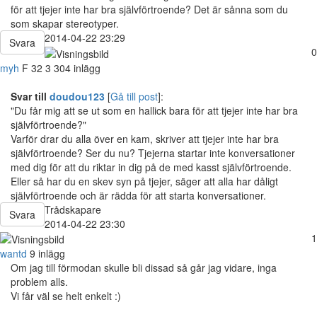
för att tjejer inte har bra självförtroende? Det är sånna som du
som skapar stereotyper.
2014-04-22 23:29
Svara
0
myh
F
32
3 304 inlägg
Svar till
doudou123
[
Gå till post
]:
"Du får mig att se ut som en hallick bara för att tjejer inte har bra
självförtroende?"
Varför drar du alla över en kam, skriver att tjejer inte har bra
självförtroende? Ser du nu? Tjejerna startar inte konversationer
med dig för att du riktar in dig på de med kasst självförtroende.
Eller så har du en skev syn på tjejer, säger att alla har dåligt
självförtroende och är rädda för att starta konversationer.
Trådskapare
Svara
2014-04-22 23:30
1
wantd
9 inlägg
Om jag till förmodan skulle bli dissad så går jag vidare, inga
problem alls.
Vi får väl se helt enkelt :)