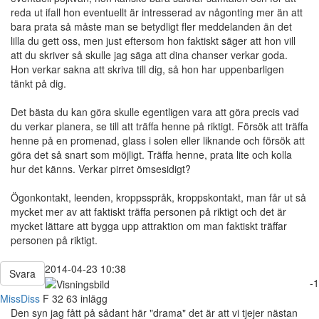
reda ut ifall hon eventuellt är intresserad av någonting mer än att
bara prata så måste man se betydligt fler meddelanden än det
lilla du gett oss, men just eftersom hon faktiskt säger att hon vill
att du skriver så skulle jag säga att dina chanser verkar goda.
Hon verkar sakna att skriva till dig, så hon har uppenbarligen
tänkt på dig.
Det bästa du kan göra skulle egentligen vara att göra precis vad
du verkar planera, se till att träffa henne på riktigt. Försök att träffa
henne på en promenad, glass i solen eller liknande och försök att
göra det så snart som möjligt. Träffa henne, prata lite och kolla
hur det känns. Verkar pirret ömsesidigt?
Ögonkontakt, leenden, kroppsspråk, kroppskontakt, man får ut så
mycket mer av att faktiskt träffa personen på riktigt och det är
mycket lättare att bygga upp attraktion om man faktiskt träffar
personen på riktigt.
2014-04-23 10:38
Svara
-1
MissDiss
F
32
63 inlägg
Den syn jag fått på sådant här "drama" det är att vi tjejer nästan