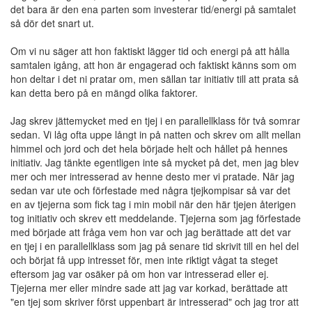
det bara är den ena parten som investerar tid/energi på samtalet
så dör det snart ut.
Om vi nu säger att hon faktiskt lägger tid och energi på att hålla
samtalen igång, att hon är engagerad och faktiskt känns som om
hon deltar i det ni pratar om, men sällan tar initiativ till att prata så
kan detta bero på en mängd olika faktorer.
Jag skrev jättemycket med en tjej i en parallellklass för två somrar
sedan. Vi låg ofta uppe långt in på natten och skrev om allt mellan
himmel och jord och det hela började helt och hållet på hennes
initiativ. Jag tänkte egentligen inte så mycket på det, men jag blev
mer och mer intresserad av henne desto mer vi pratade. När jag
sedan var ute och förfestade med några tjejkompisar så var det
en av tjejerna som fick tag i min mobil när den här tjejen återigen
tog initiativ och skrev ett meddelande. Tjejerna som jag förfestade
med började att fråga vem hon var och jag berättade att det var
en tjej i en parallellklass som jag på senare tid skrivit till en hel del
och börjat få upp intresset för, men inte riktigt vågat ta steget
eftersom jag var osäker på om hon var intresserad eller ej.
Tjejerna mer eller mindre sade att jag var korkad, berättade att
"en tjej som skriver först uppenbart är intresserad" och jag tror att