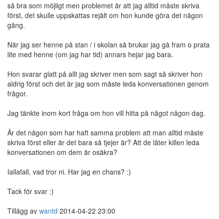
så bra som möjligt men problemet är att jag alltid måste skriva
först, det skulle uppskattas rejält om hon kunde göra det någon
gång.
När jag ser henne på stan / i skolan så brukar jag gå fram o prata
lite med henne (om jag har tid) annars hejar jag bara.
Hon svarar glatt på allt jag skriver men som sagt så skriver hon
aldrig först och det är jag som måste leda konversationen genom
frågor.
Jag tänkte inom kort fråga om hon vill hitta på något någon dag.
Är det någon som har haft samma problem att man alltid måste
skriva först eller är det bara så tjejer är? Att de låter killen leda
konversationen om dem är osäkra?
Iallafall, vad tror ni. Har jag en chans? :)
Tack för svar :)
Tillägg av
wantd
2014-04-22 23:00