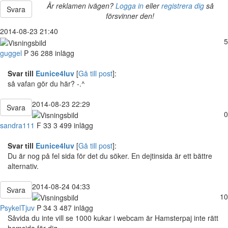
Är reklamen ivägen?
Logga in
eller
registrera dig
så
Svara
försvinner den!
2014-08-23 21:40
5
guggel
P
36
288 inlägg
Svar till
Eunice4luv
[
Gå till post
]:
så vafan gör du här? -.^
2014-08-23 22:29
Svara
0
sandra111
F
33
3 499 inlägg
Svar till
Eunice4luv
[
Gå till post
]:
Du är nog på fel sida för det du söker. En dejtinsida är ett bättre
alternativ.
2014-08-24 04:33
Svara
10
PsykelTjuv
P
34
3 487 inlägg
Såvida du inte vill se 1000 kukar i webcam är Hamsterpaj inte rätt