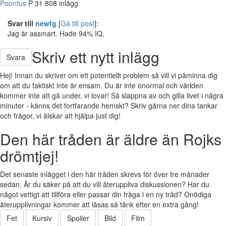
Poontus
P
31
808 inlägg
Svar till
newfg
[
Gå till post
]:
Jag är assmart. Hade 94% IQ.
Skriv ett nytt inlägg
Svara
Hej! Innan du skriver om ett potentiellt problem så vill vi påminna dig
om att du faktiskt inte är ensam. Du är inte onormal och världen
kommer inte att gå under, vi lovar! Så slappna av och gilla livet i några
minuter - känns det fortfarande hemskt? Skriv gärna ner dina tankar
och frågor, vi älskar att hjälpa just dig!
Den här tråden är äldre än Rojks
drömtjej!
Det senaste inlägget i den här tråden skrevs för över tre månader
sedan. Är du säker på att du vill återuppliva diskussionen? Har du
något vettigt att tillföra eller passar din fråga i en ny tråd? Onödiga
återupplivningar kommer att låsas så tänk efter en extra gång!
Fet
Kursiv
Spoiler
Bild
Film