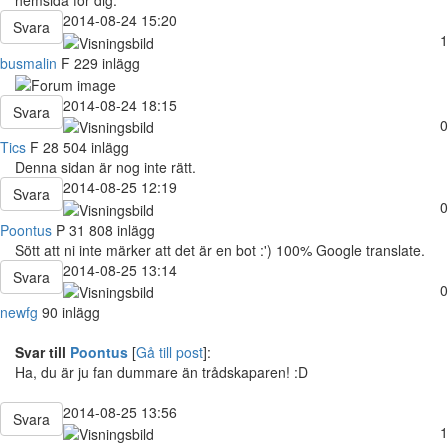
hemsida för dig.
2014-08-24 15:20
Svara
1
busmalin
F
229 inlägg
2014-08-24 18:15
Svara
0
Tics
F
28
504 inlägg
Denna sidan är nog inte rätt.
2014-08-25 12:19
Svara
0
Poontus
P
31
808 inlägg
Sött att ni inte märker att det är en bot :') 100% Google translate.
2014-08-25 13:14
Svara
0
newfg
90 inlägg
Svar till
Poontus
[
Gå till post
]:
Ha, du är ju fan dummare än trådskaparen! :D
2014-08-25 13:56
Svara
1